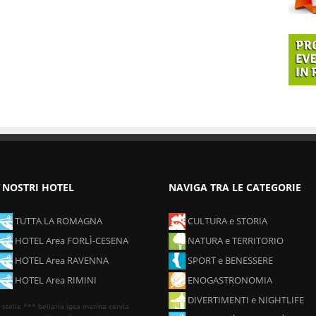
I NOSTRI HOTEL
NAVIGA TRA LE CATEGORIE
TUTTA LA ROMAGNA
CULTURA e STORIA
HOTEL Area FORLÌ-CESENA
NATURA e TERRITORIO
HOTEL Area RAVENNA
SPORT e BENESSERE
HOTEL Area RIMINI
ENOGASTRONOMIA
DIVERTIMENTI e NIGHTLIFE
 stelle ***
bellaria igea marina
cervia