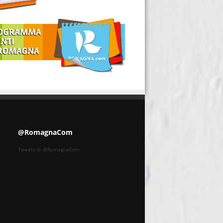
@RomagnaCom
Tweets di @RomagnaCom