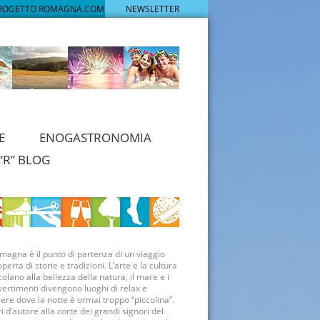
PROGETTO ROMAGNA.COM
NEWSLETTER
E
ENOGASTRONOMIA
“R” BLOG
magna è il punto di partenza di un viaggio
operta di storie e tradizioni. L’arte e la cultura
olano alla bellezza della natura, il mare e i
vertimenti divengono luoghi di relax e
re dove la notte è ormai troppo “piccolina”.
ri d’autore alla corte dei grandi signori del