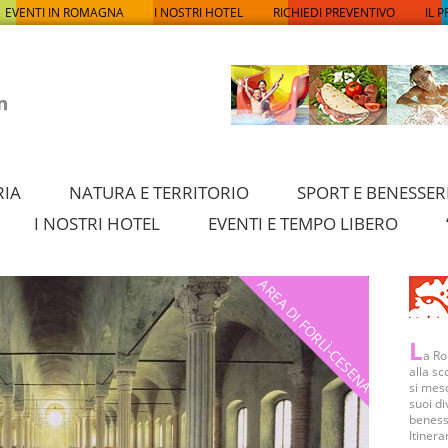
EVENTI IN ROMAGNA
I NOSTRI HOTEL
RICHIEDI PREVENTIVO
IL 
RIA
NATURA E TERRITORIO
SPORT E BENESSER
I NOSTRI HOTEL
EVENTI E TEMPO LIBERO
AREA DI FORLÌ-CESENA
L
a Ro
alla sc
si mesc
suoi di
benesse
Itinera