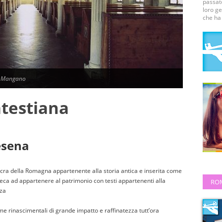
passato
loro ge
che ha 
a Mangano
atestiana
Cesena
acra della Romagna appartenente alla storia antica e inserita come
ca ad appartenere al patrimonio con testi appartenenti alla
RO
nza
e rinascimentali di grande impatto e raffinatezza tutt’ora