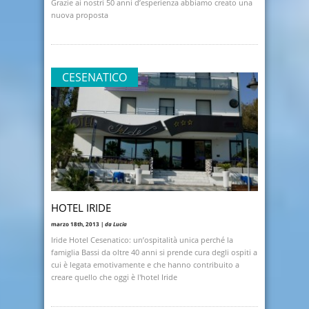
Grazie ai nostri 50 anni d’esperienza abbiamo creato una
nuova proposta
CESENATICO
HOTEL IRIDE
marzo 18th, 2013 |
da Lucia
Iride Hotel Cesenatico: un’ospitalità unica perché la
famiglia Bassi da oltre 40 anni si prende cura degli ospiti a
cui è legata emotivamente e che hanno contribuito a
creare quello che oggi è l'hotel Iride