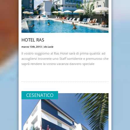
HOTEL RAS
marzo 13th, 2013 |
da Lucia
Il vostro soggiorno al Ras Hotel sarà di prima qualità: ad
accogliervi troverete uno Staff sorridente e premuroso che
saprà rendere la vostra vacanza davvero speciale
CESENATICO