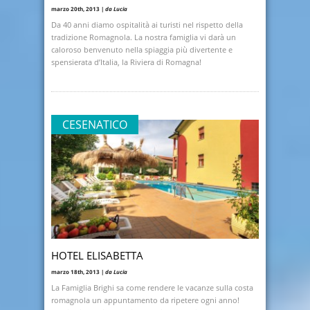
marzo 20th, 2013 |
da Lucia
Da 40 anni diamo ospitalità ai turisti nel rispetto della
tradizione Romagnola. La nostra famiglia vi darà un
caloroso benvenuto nella spiaggia più divertente e
spensierata d’Italia, la Riviera di Romagna!
CESENATICO
HOTEL ELISABETTA
marzo 18th, 2013 |
da Lucia
La Famiglia Brighi sa come rendere le vacanze sulla costa
romagnola un appuntamento da ripetere ogni anno!