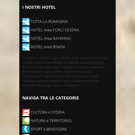
I NOSTRI HOTEL
TUTTA LA ROMAGNA
HOTEL Area FORLÌ-CESENA
HOTEL Area RAVENNA
HOTEL Area RIMINI
3 stelle ***
bellaria igea marina
cervia
cesena
cesenatico
cultura e storia
divertimenti e nightlife
enogastronomia
eventi e tempo libero
forlì
istêda2015
natura e territorio
novembreinromagna
offerte hotel
offerte hotel
romagna.com
ospitalità di qualità
ottobreinromagna
ravenna
ricette romagnole
rimini
romagna.com news
settembreinromagna
sport e benessere
NAVIGA TRA LE CATEGORIE
CULTURA e STORIA
NATURA e TERRITORIO
SPORT e BENESSERE