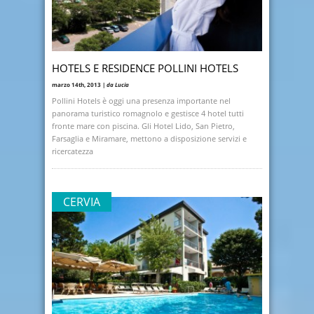
HOTELS E RESIDENCE POLLINI HOTELS
marzo 14th, 2013 |
da Lucia
Pollini Hotels è oggi una presenza importante nel
panorama turistico romagnolo e gestisce 4 hotel tutti
fronte mare con piscina. Gli Hotel Lido, San Pietro,
Farsaglia e Miramare, mettono a disposizione servizi e
ricercatezza
CERVIA