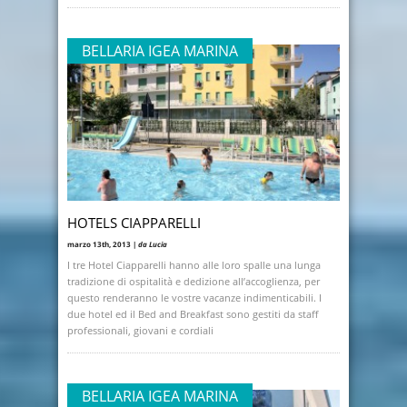
BELLARIA IGEA MARINA
HOTELS CIAPPARELLI
marzo 13th, 2013 |
da Lucia
I tre Hotel Ciapparelli hanno alle loro spalle una lunga
tradizione di ospitalità e dedizione all’accoglienza, per
questo renderanno le vostre vacanze indimenticabili. I
due hotel ed il Bed and Breakfast sono gestiti da staff
professionali, giovani e cordiali
BELLARIA IGEA MARINA