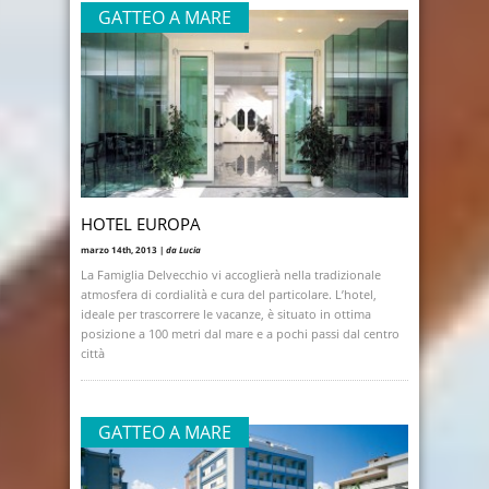
GATTEO A MARE
HOTEL EUROPA
marzo 14th, 2013 |
da Lucia
La Famiglia Delvecchio vi accoglierà nella tradizionale
atmosfera di cordialità e cura del particolare. L’hotel,
ideale per trascorrere le vacanze, è situato in ottima
posizione a 100 metri dal mare e a pochi passi dal centro
città
GATTEO A MARE