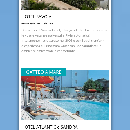
HOTEL SAVOIA
marzo 25th, 2013 |
da Lucia
Benvenuti al Savoia Hotel, il luogo ideale dove trascorrere
le vostre vacanze estive sulla Riviera Adriatica!
Interamente ristrutturato nel 2006 e con i suoi trent’anni
d’esperienza e il rinomato American Bar garantisce un
ambiente amichevole e confortante
GATTEO A MARE
HOTEL ATLANTIC e SANDRA