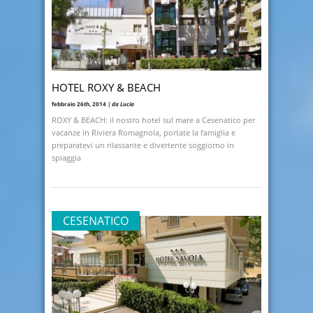
HOTEL ROXY & BEACH
febbraio 26th, 2014 |
da Lucia
ROXY & BEACH: il nostro hotel sul mare a Cesenatico per
vacanze in Riviera Romagnola, portate la famiglia e
preparatevi un rilassante e divertente soggiorno in
spiaggia
CESENATICO