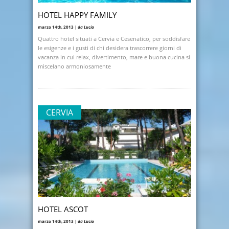
HOTEL HAPPY FAMILY
marzo 14th, 2013 |
da Lucia
Quattro hotel situati a Cervia e Cesenatico, per soddisfare
le esigenze e i gusti di chi desidera trascorrere giorni di
vacanza in cui relax, divertimento, mare e buona cucina si
miscelano armoniosamente
CERVIA
HOTEL ASCOT
marzo 14th, 2013 |
da Lucia