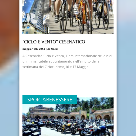
“CICLO E VENTO” CESENATICO
maggio 13th, 2014 |
da Noemi
A Cesenatico Ciclo e Vento, Fiera Internazionale della bici:
un immancabile appuntamento nell’ambito della
settimana del Cicloturismo,16 e 17 Maggio
SPORT&BENESSERE