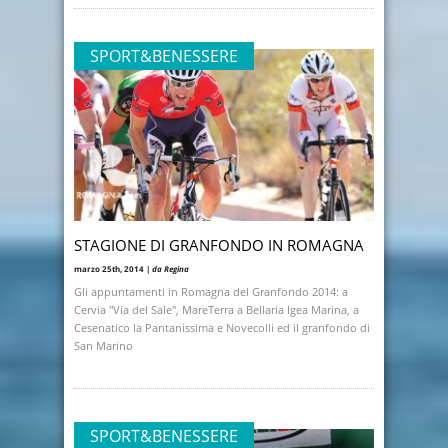
SPORT&BENESSERE
STAGIONE DI GRANFONDO IN ROMAGNA
marzo 25th, 2014 |
da Regina
Gli appuntamenti in Romagna del Granfondo 2014: a
Cervia "Via del Sale", MareTerra a Bellaria Igea Marina, a
Cesenatico la Pantanissima e Novecolli ed il granfondo di
San Marino
SPORT&BENESSERE