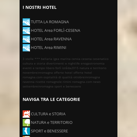
I NOSTRI HOTEL
TUTTA LA ROMAGNA
HOTEL Area FORLÌ-CESENA
HOTEL Area RAVENNA
HOTEL Area RIMINI
3 stelle ***
bellaria igea marina
cervia
cesena
cesenatico
cultura e storia
divertimenti e nightlife
enogastronomia
eventi e tempo libero
forlì
istêda2015
natura e territorio
novembreinromagna
offerte hotel
offerte hotel
romagna.com
ospitalità di qualità
ottobreinromagna
ravenna
ricette romagnole
rimini
romagna.com news
settembreinromagna
sport e benessere
NAVIGA TRA LE CATEGORIE
CULTURA e STORIA
NATURA e TERRITORIO
SPORT e BENESSERE