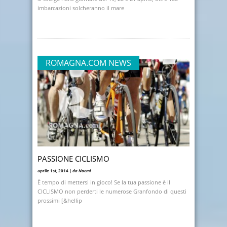
imbarcazioni solcheranno il mare
ROMAGNA.COM NEWS
PASSIONE CICLISMO
aprile 1st, 2014 |
da Noemi
È tempo di mettersi in gioco! Se la tua passione è il
CICLISMO non perderti le numerose Granfondo di questi
prossimi [&hellip