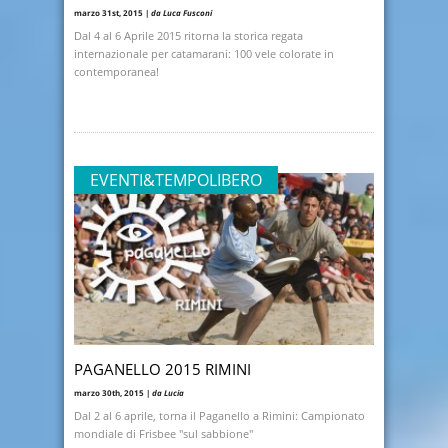
marzo 31st, 2015 |
da Luca Fusconi
Dal 4 al 6 Aprile 2015 ritorna la storica regata
internazionale per catamarani: 100 vele colorate in
contemporanea!
EVENTI&TEMPOLIBERO
PAGANELLO 2015 RIMINI
marzo 30th, 2015 |
da Lucia
Dal 2 al 6 aprile, torna il Paganello a Rimini: Campionato
mondiale di Frisbee "sul sabbione"