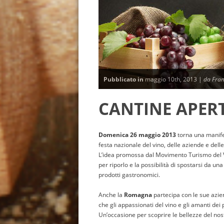
Pubblicato in
maggio 10th, 2013 |
da Fran
CANTINE APER
Domenica 26 maggio 2013
torna una manife
festa nazionale del vino, delle aziende e del
L’idea promossa dal Movimento Turismo del Vi
per riporlo e la possibilità di spostarsi da una
prodotti gastronomici.
Anche la
Romagna
partecipa con le sue azi
che gli appassionati del vino e gli amanti dei 
Un’occasione per scoprire le bellezze del nost