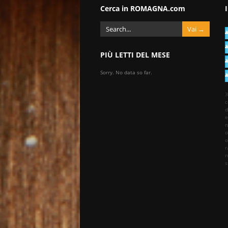
Cerca in ROMAGNA.com
PIÙ LETTI DEL MESE
Sorry. No data so far.
3
c
d
e
n
o
o
r
r
s