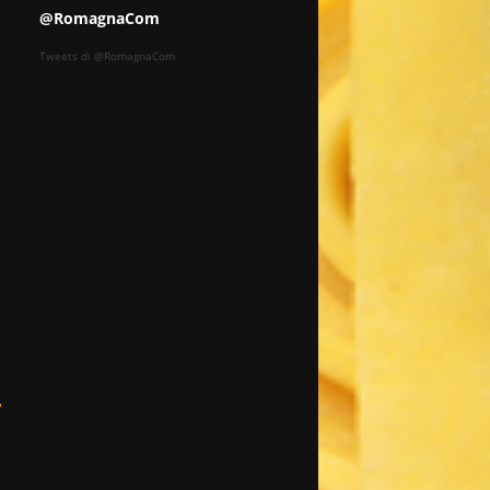
@RomagnaCom
Tweets di @RomagnaCom