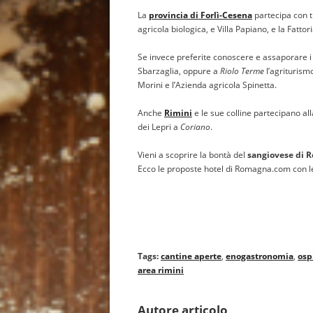
La
provincia di
Forlì-Cesena
partecipa con t
agricola biologica, e Villa Papiano, e la Fatto
Se invece preferite conoscere e assaporare i 
Sbarzaglia, oppure a
Riolo Terme
l’agriturismo
Morini e l’Azienda agricola Spinetta.
Anche
Rimini
e le sue colline partecipano all
dei Lepri a
Coriano
.
Vieni a scoprire la bontà del
sangiovese di 
Ecco le proposte hotel di Romagna.com con le
Tags:
cantine aperte
,
enogastronomia
,
osp
area rimini
Autore articolo