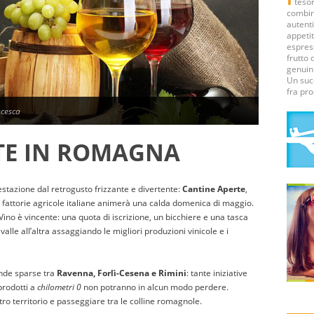
tesori
combina
autenti
appetit
espress
frutto 
genuini
Un suc
fra pro
cesca
TE IN ROMAGNA
stazione dal retrogusto frizzante e divertente:
Cantine Aperte
,
le fattorie agricole italiane animerà una calda domenica di maggio.
no è vincente: una quota di iscrizione, un bicchiere e una tasca
 valle all’altra assaggiando le migliori produzioni vinicole e i
ende sparse tra
Ravenna, Forlì-Cesena e Rimini
: tante iniziative
prodotti a
chilometri 0
non potranno in alcun modo perdere.
ro territorio e passeggiare tra le colline romagnole.