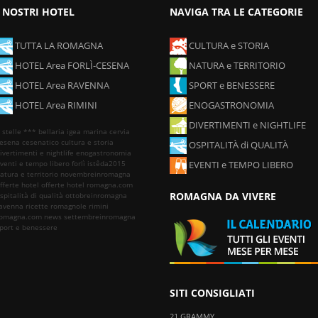
I NOSTRI HOTEL
NAVIGA TRA LE CATEGORIE
TUTTA LA ROMAGNA
CULTURA e STORIA
HOTEL Area FORLÌ-CESENA
NATURA e TERRITORIO
HOTEL Area RAVENNA
SPORT e BENESSERE
HOTEL Area RIMINI
ENOGASTRONOMIA
DIVERTIMENTI e NIGHTLIFE
 stelle ***
bellaria igea marina
cervia
esena
cesenatico
cultura e storia
OSPITALITÀ di QUALITÀ
ivertimenti e nightlife
enogastronomia
venti e tempo libero
forlì
istêda2015
EVENTI e TEMPO LIBERO
atura e territorio
novembreinromagna
fferte hotel
offerte hotel romagna.com
ROMAGNA DA VIVERE
spitalità di qualità
ottobreinromagna
avenna
ricette romagnole
rimini
omagna.com news
settembreinromagna
port e benessere
SITI CONSIGLIATI
21 GRAMMY