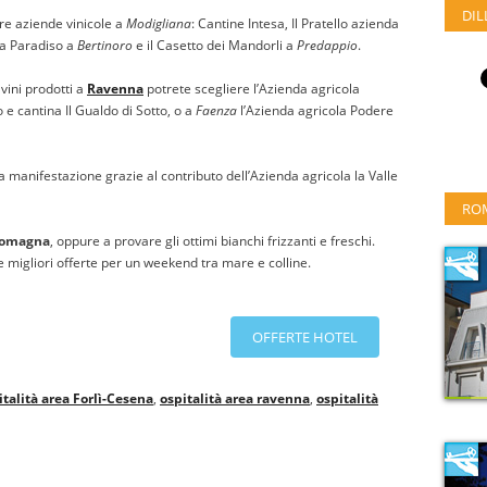
DIL
re aziende vinicole a
Modigliana
: Cantine Intesa, Il Pratello azienda
ria Paradiso a
Bertinoro
e il Casetto dei Mandorli a
Predappio
.
vini prodotti a
Ravenna
potrete scegliere l’Azienda agricola
 e cantina Il Gualdo di Sotto, o a
Faenza
l’Azienda agricola Podere
a manifestazione grazie al contributo dell’Azienda agricola la Valle
RO
Romagna
, oppure a provare gli ottimi bianchi frizzanti e freschi.
 migliori offerte per un weekend tra mare e colline.
OFFERTE HOTEL
italità area Forlì-Cesena
,
ospitalità area ravenna
,
ospitalità