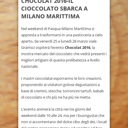
CHOCOLAT 2016-IL
CIOCCOLATO SBARCA A
MILANO MARITTIMA
Nel weekend di Pasqua Milano Marittima si
appresta a trasformarsi in una pasticceria a cielo
aperto, da venerdì 25 a lunedì 28 marzo viale
Gramsci ospiterà l’evento
Chocolat 2016
, la
mostra mercato del cioccolato che vedrà presenti i
migliori artigiani di questa prelibatezza a livello
nazionale.
I mastri cioccolatai esporranno le loro creazioni,
proponendo ai visitatori golose degustazioni a
base di cremini, stecche, torroncini tartufi, kebab
di cioccolato e chi più ne ha più ne metta.
L’evento animerà la città nei tre giorni del
weekend dalle 10 alle 24, ma per i buongustai che
non si accontentano del dolce cibo degli dei, i locali
del centro proporrano menu ed aperitivi ad hoc