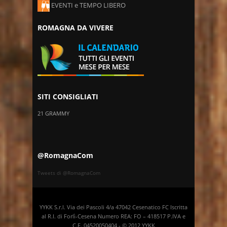
EVENTI e TEMPO LIBERO
ROMAGNA DA VIVERE
SITI CONSIGLIATI
21 GRAMMY
@RomagnaCom
Tweets di @RomagnaCom
YYKK S.r.l. Via dei Pascoli 4/a 47042 Cesenatico FC Iscritta
al R.I. di Forlì-Cesena Numero REA: FO – 418517 P.IVA e
C.F. 04520050404 - © 2012 YYKK