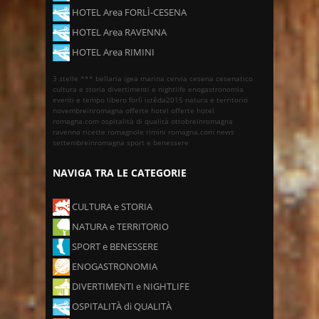
HOTEL Area FORLÌ-CESENA
HOTEL Area RAVENNA
HOTEL Area RIMINI
3 stelle ***
bellaria igea marina
cervia
cesena
cesenatico
cultura e storia
divertimenti e nightlife
enogastronomia
eventi e tempo libero
forlì
istêda2015
natura e territorio
novembreinromagna
offerte hotel
offerte hotel
romagna.com
ospitalità di qualità
ottobreinromagna
ravenna
ricette romagnole
rimini
romagna.com news
settembreinromagna
sport e benessere
NAVIGA TRA LE CATEGORIE
CULTURA e STORIA
NATURA e TERRITORIO
SPORT e BENESSERE
ENOGASTRONOMIA
DIVERTIMENTI e NIGHTLIFE
OSPITALITÀ di QUALITÀ