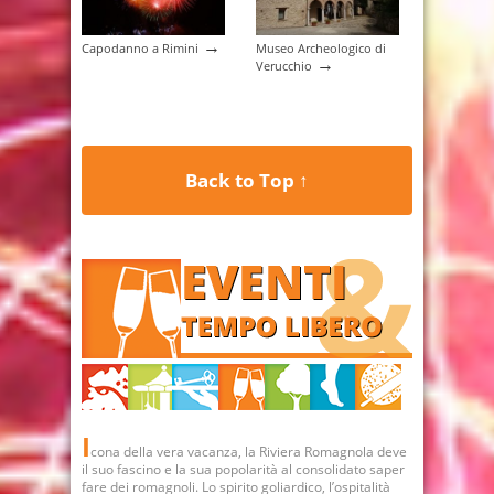
→
Capodanno a Rimini
Museo Archeologico di
→
Verucchio
Back to Top ↑
I
cona della vera vacanza, la Riviera Romagnola deve
il suo fascino e la sua popolarità al consolidato saper
fare dei romagnoli. Lo spirito goliardico, l’ospitalità