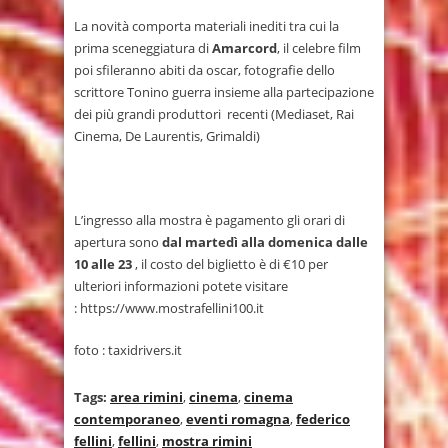
La novità comporta materiali inediti tra cui la
prima sceneggiatura di
Amarcord
, il celebre film
poi sfileranno abiti da oscar, fotografie dello
scrittore Tonino guerra insieme alla partecipazione
dei più grandi produttori recenti (Mediaset, Rai
Cinema, De Laurentis, Grimaldi)
L’ingresso alla mostra è pagamento gli orari di
apertura sono
dal martedì alla domenica dalle
10 alle 23
, il costo del biglietto è di €10 per
ulteriori informazioni potete visitare
: https://www.mostrafellini100.it
foto : taxidrivers.it
Tags:
area rimini
,
cinema
,
cinema
contemporaneo
,
eventi romagna
,
federico
fellini
,
fellini
,
mostra rimini