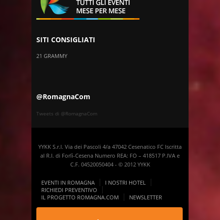
SITI CONSIGLIATI
21 GRAMMY
@RomagnaCom
Tweets di @RomagnaCom
YYKK S.r.l. Via dei Pascoli 4/a 47042 Cesenatico FC Iscritta
al R.I. di Forlì-Cesena Numero REA: FO – 418517 P.IVA e
C.F. 04520050404 - © 2012 YYKK
EVENTI IN ROMAGNA
I NOSTRI HOTEL
RICHIEDI PREVENTIVO
IL PROGETTO ROMAGNA.COM
NEWSLETTER