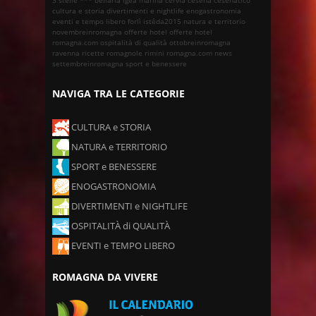
cultura e storia
divertimenti e nightlife
enogastronomia
eventi e tempo libero
forlì
istêda2015
natura e territorio
novembreinromagna
offerte hotel
offerte hotel
romagna.com
ospitalità di qualità
ottobreinromagna
ravenna
ricette romagnole
rimini
romagna.com news
settembreinromagna
sport e benessere
NAVIGA TRA LE CATEGORIE
CULTURA e STORIA
NATURA e TERRITORIO
SPORT e BENESSERE
ENOGASTRONOMIA
DIVERTIMENTI e NIGHTLIFE
OSPITALITÀ di QUALITÀ
EVENTI e TEMPO LIBERO
ROMAGNA DA VIVERE