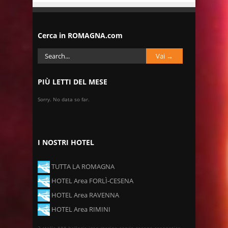
Cerca in ROMAGNA.com
PIÙ LETTI DEL MESE
Sorry. No data so far.
I NOSTRI HOTEL
TUTTA LA ROMAGNA
HOTEL Area FORLÌ-CESENA
HOTEL Area RAVENNA
HOTEL Area RIMINI
3 stelle ***
bellaria igea marina
cervia
cesena
cesenatico