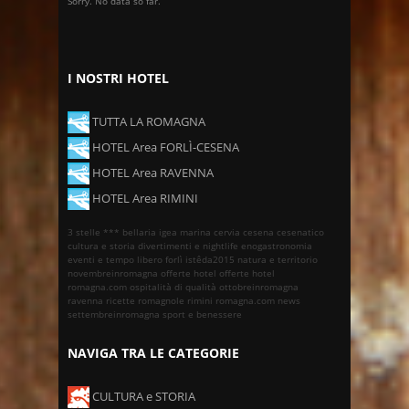
Sorry. No data so far.
I NOSTRI HOTEL
TUTTA LA ROMAGNA
HOTEL Area FORLÌ-CESENA
HOTEL Area RAVENNA
HOTEL Area RIMINI
3 stelle ***
bellaria igea marina
cervia
cesena
cesenatico
cultura e storia
divertimenti e nightlife
enogastronomia
eventi e tempo libero
forlì
istêda2015
natura e territorio
novembreinromagna
offerte hotel
offerte hotel
romagna.com
ospitalità di qualità
ottobreinromagna
ravenna
ricette romagnole
rimini
romagna.com news
settembreinromagna
sport e benessere
NAVIGA TRA LE CATEGORIE
CULTURA e STORIA