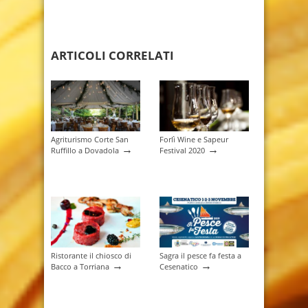
ARTICOLI CORRELATI
Agriturismo Corte San
Forlì Wine e Sapeur
→
→
Ruffillo a Dovadola
Festival 2020
Ristorante il chiosco di
Sagra il pesce fa festa a
→
→
Bacco a Torriana
Cesenatico