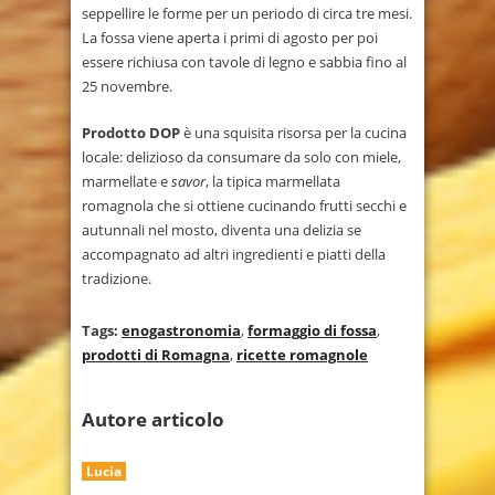
seppellire le forme per un periodo di circa tre mesi.
La fossa viene aperta i primi di agosto per poi
essere richiusa con tavole di legno e sabbia fino al
25 novembre.
Prodotto DOP
è una squisita risorsa per la cucina
locale: delizioso da consumare da solo con miele,
marmellate e
savor
, la tipica marmellata
romagnola che si ottiene cucinando frutti secchi e
autunnali nel mosto, diventa una delizia se
accompagnato ad altri ingredienti e piatti della
tradizione.
Tags:
enogastronomia
,
formaggio di fossa
,
prodotti di Romagna
,
ricette romagnole
Autore articolo
Lucia