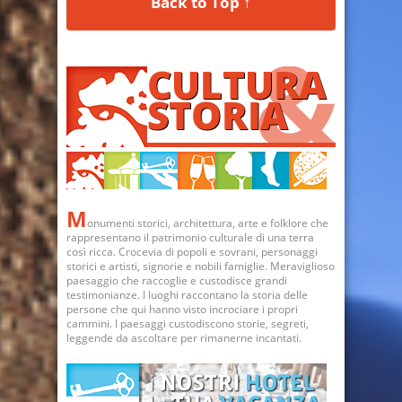
Back to Top ↑
M
onumenti storici, architettura, arte e folklore che
rappresentano il patrimonio culturale di una terra
così ricca. Crocevia di popoli e sovrani, personaggi
storici e artisti, signorie e nobili famiglie. Meraviglioso
paesaggio che raccoglie e custodisce grandi
testimonianze. I luoghi raccontano la storia delle
persone che qui hanno visto incrociare i propri
cammini. I paesaggi custodiscono storie, segreti,
leggende da ascoltare per rimanerne incantati.