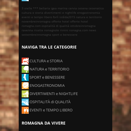
3 stelle ***
bellaria igea marina
cervia
cesena
cesenatico
cultura e storia
divertimenti e nightlife
enogastronomia
eventi e tempo libero
forlì
istêda2015
natura e territorio
novembreinromagna
offerte hotel
offerte hotel
romagna.com
ospitalità di qualità
ottobreinromagna
ravenna
ricette romagnole
rimini
romagna.com news
settembreinromagna
sport e benessere
NAVIGA TRA LE CATEGORIE
CULTURA e STORIA
NATURA e TERRITORIO
SPORT e BENESSERE
ENOGASTRONOMIA
DIVERTIMENTI e NIGHTLIFE
OSPITALITÀ di QUALITÀ
EVENTI e TEMPO LIBERO
ROMAGNA DA VIVERE