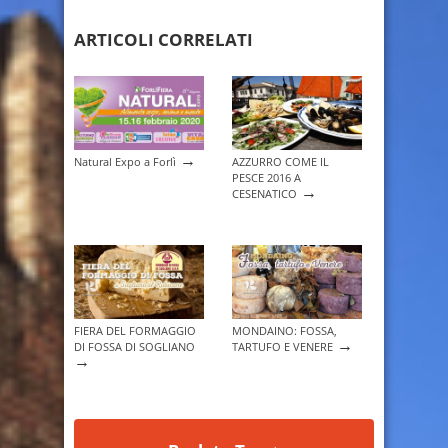
ARTICOLI CORRELATI
→
Natural Expo a Forlì
AZZURRO COME IL
PESCE 2016 A
→
CESENATICO
FIERA DEL FORMAGGIO
MONDAINO: FOSSA,
→
DI FOSSA DI SOGLIANO
TARTUFO E VENERE
→