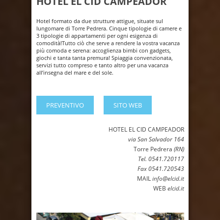
HOTEL EL CID CAMPEADOR
Hotel formato da due strutture attigue, situate sul
lungomare di Torre Pedrera. Cinque tipologie di camere e
3 tipologie di appartamenti per ogni esigenza di
comodità!Tutto ciò che serve a rendere la vostra vacanza
più comoda e serena: accoglienza bimbi con gadgets,
giochi e tanta tanta premura! Spiaggia convenzionata,
servizi tutto compreso e tanto altro per una vacanza
all’insegna del mare e del sole.
PREVENTIVO
SITO WEB
HOTEL EL CID CAMPEADOR
via San Salvador 164
Torre Pedrera
(RN)
Tel. 0541.720117
Fax 0541.720543
MAIL
info@elcid.it
WEB
elcid.it