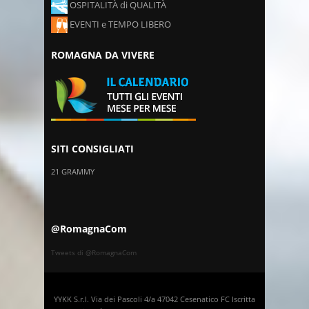
OSPITALITÀ di QUALITÀ
EVENTI e TEMPO LIBERO
ROMAGNA DA VIVERE
SITI CONSIGLIATI
21 GRAMMY
@RomagnaCom
Tweets di @RomagnaCom
YYKK S.r.l. Via dei Pascoli 4/a 47042 Cesenatico FC Iscritta