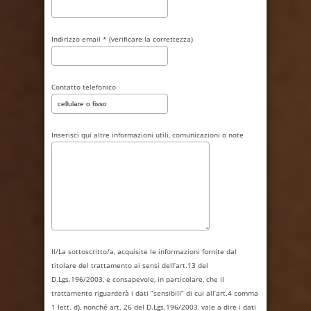
Indirizzo email * (verificare la correttezza)
Contatto telefonico
Inserisci qui altre informazioni utili, comunicazioni o note
Il/La sottoscritto/a, acquisite le informazioni fornite dal
titolare del trattamento ai sensi dell’art.13 del
D.Lgs.196/2003, e consapevole, in particolare, che il
trattamento riguarderà i dati “sensibili” di cui all’art.4 comma
1 lett. d), nonché art. 26 del D.Lgs.196/2003, vale a dire i dati