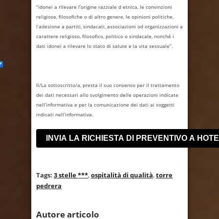
“idonei a rilevare l’origine razziale d etnica, le convinzioni
religiose, filosofiche o di altro genere, le opinioni politiche,
l’adesione a partiti, sindacati, associazioni od organizzazioni a
carattere religioso, filosofico, politico o sindacale, nonché i
dati idonei a rilevare lo stato di salute e la vita sessuale”.
Il/La sottoscritto/a, presta il suo consenso per il trattamento
dei dati necessari allo svolgimento delle operazioni indicate
nell’informativa e per la comunicazione dei dati ai soggetti
indicati nell’informativa.
Tags:
3 stelle ***
,
ospitalità di qualità
,
torre
pedrera
Autore articolo