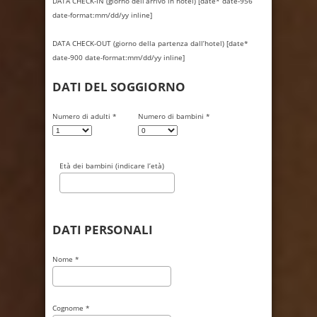
DATA CHECK-IN (giorno dell’arrivo in hotel) [date* date-956
date-format:mm/dd/yy inline]
DATA CHECK-OUT (giorno della partenza dall’hotel) [date*
date-900 date-format:mm/dd/yy inline]
DATI DEL SOGGIORNO
Numero di adulti *
Numero di bambini *
Età dei bambini (indicare l’età)
DATI PERSONALI
Nome *
Cognome *