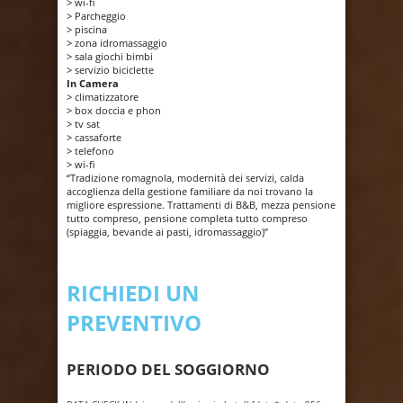
> wi-fi
> Parcheggio
> piscina
> zona idromassaggio
> sala giochi bimbi
> servizio biciclette
In Camera
> climatizzatore
> box doccia e phon
> tv sat
> cassaforte
> telefono
> wi-fi
“Tradizione romagnola, modernità dei servizi, calda
accoglienza della gestione familiare da noi trovano la
migliore espressione. Trattamenti di B&B, mezza pensione
tutto compreso, pensione completa tutto compreso
(spiaggia, bevande ai pasti, idromassaggio)”
RICHIEDI UN
PREVENTIVO
PERIODO DEL SOGGIORNO