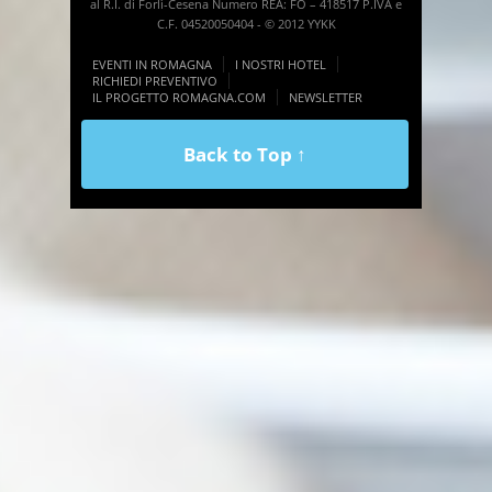
al R.I. di Forlì-Cesena Numero REA: FO – 418517 P.IVA e
C.F. 04520050404 - © 2012 YYKK
EVENTI IN ROMAGNA
I NOSTRI HOTEL
RICHIEDI PREVENTIVO
IL PROGETTO ROMAGNA.COM
NEWSLETTER
Back to Top ↑