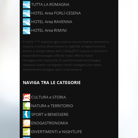
TUTTA LA ROMAGNA
HOTEL Area FORLÌ-CESENA
HOTEL Area RAVENNA
HOTEL Area RIMINI
3 stelle ***
bellaria igea marina
cervia
cesena
cesenatico
cultura e storia
divertimenti e nightlife
enogastronomia
eventi e tempo libero
forlì
istêda2015
natura e territorio
novembreinromagna
offerte hotel
offerte hotel
romagna.com
ospitalità di qualità
ottobreinromagna
ravenna
ricette romagnole
rimini
romagna.com news
settembreinromagna
sport e benessere
NAVIGA TRA LE CATEGORIE
CULTURA e STORIA
NATURA e TERRITORIO
SPORT e BENESSERE
ENOGASTRONOMIA
DIVERTIMENTI e NIGHTLIFE