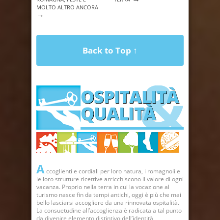
MOLTO ALTRO ANCORA
→
Back to Top ↑
A
ccoglienti e cordiali per loro natura, i romagnoli e
le loro strutture ricettive arricchiscono il valore di ogni
vacanza. Proprio nella terra in cui la vocazione al
turismo nasce fin da tempi antichi, oggi è più che mai
bello lasciarsi accogliere da una rinnovata ospitalità.
La consuetudine all’accoglienza è radicata a tal punto
da divenire elemento distintivo dell’identità