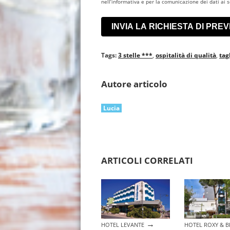
nell’informativa e per la comunicazione dei dati ai so
Tags:
3 stelle ***
,
ospitalità di qualità
,
tag
Autore articolo
Lucia
ARTICOLI CORRELATI
→
HOTEL LEVANTE
HOTEL ROXY & 