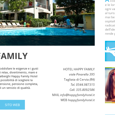
ccog
e le lo
ogni va
al turi
mai bel
ospital
radicat
dell’id
rende 
FAMILY
oddisfare le esigenze e i gusti
HOTEL HAPPY FAMILY
ui relax, divertimento, mare e
viale Pinarella 395
alberghi Happy Family Hotel
Tagliata di Cervia
(RA)
ossibilità di scegliere la
 pensione, pensione completa,
Tel. 0544.987315
i un servizio di qualità.
Cell. 335.8092586
MAIL
info@happyfamilyhotel.it
WEB
happyfamilyhotel.it
SITO WEB