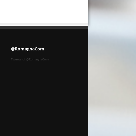
@RomagnaCom
Tweets di @RomagnaCom