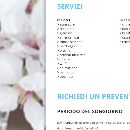
SERVIZI
In Hotel
In Ca
> ascensore
> clima
> ristorante
> box 
> giardino
> tv sa
> american bar
> cassa
> climatizzazione
> tele
> parcheggio
> piscina
> servizio biciclette
> internet point
> wi-fi
> animazione
> mini club
> open bar
RICHIEDI UN PREVEN
PERIODO DEL SOGGIORNO
DATA CHECK-IN (giorno dell’arrivo in hotel) [date* d
date-format:mm/dd/yy inline]