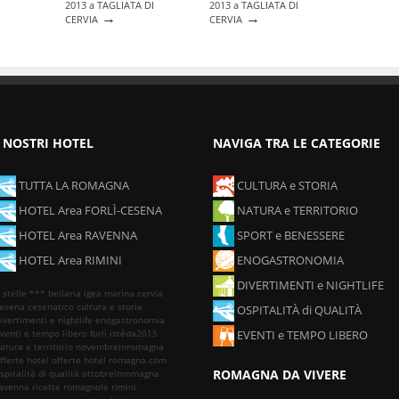
2013 a TAGLIATA DI
2013 a TAGLIATA DI
→
→
CERVIA
CERVIA
I NOSTRI HOTEL
NAVIGA TRA LE CATEGORIE
TUTTA LA ROMAGNA
CULTURA e STORIA
HOTEL Area FORLÌ-CESENA
NATURA e TERRITORIO
HOTEL Area RAVENNA
SPORT e BENESSERE
HOTEL Area RIMINI
ENOGASTRONOMIA
DIVERTIMENTI e NIGHTLIFE
 stelle ***
bellaria igea marina
cervia
esena
cesenatico
cultura e storia
OSPITALITÀ di QUALITÀ
ivertimenti e nightlife
enogastronomia
venti e tempo libero
forlì
istêda2015
EVENTI e TEMPO LIBERO
atura e territorio
novembreinromagna
fferte hotel
offerte hotel romagna.com
ROMAGNA DA VIVERE
spitalità di qualità
ottobreinromagna
avenna
ricette romagnole
rimini