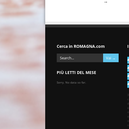
→
Cerca in ROMAGNA.com
PIÙ LETTI DEL MESE
Sorry. No data so far.
3
c
d
e
n
o
o
r