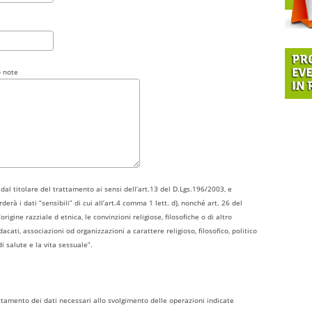
o note
e dal titolare del trattamento ai sensi dell’art.13 del D.Lgs.196/2003, e
derà i dati “sensibili” di cui all’art.4 comma 1 lett. d), nonché art. 26 del
origine razziale d etnica, le convinzioni religiose, filosofiche o di altro
ndacati, associazioni od organizzazioni a carattere religioso, filosofico, politico
di salute e la vita sessuale”.
rattamento dei dati necessari allo svolgimento delle operazioni indicate