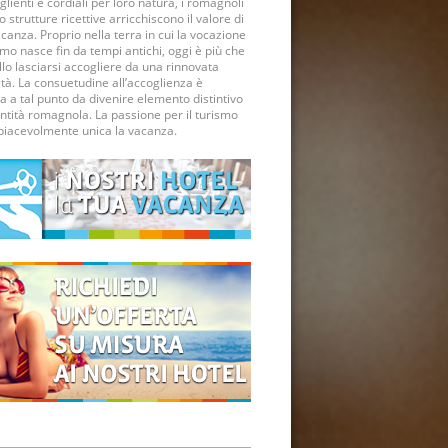
lienti e cordiali per loro natura, i romagnoli
ro strutture ricettive arricchiscono il valore di
canza. Proprio nella terra in cui la vocazione
smo nasce fin da tempi antichi, oggi è più che
lo lasciarsi accogliere da una rinnovata
ità. La consuetudine all’accoglienza è
a a tal punto da divenire elemento distintivo
entità romagnola. La passione per il turismo
piacevolmente unica la vacanza.