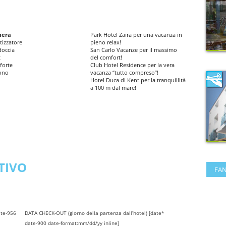
mera
Park Hotel Zaira per una vacanza in
tizzatore
pieno relax!
doccia
San Carlo Vacanze per il massimo
t
del comfort!
forte
Club Hotel Residence per la vera
fono
vacanza “tutto compreso”!
Hotel Duca di Kent per la tranquillità
a 100 m dal mare!
TIVO
FAN
ate-956
DATA CHECK-OUT (giorno della partenza dall’hotel) [date*
date-900 date-format:mm/dd/yy inline]