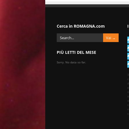
Cerca in ROMAGNA.com
PIÙ LETTI DEL MESE
Sorry. No data so far.
3
c
d
e
n
o
o
r
r
s