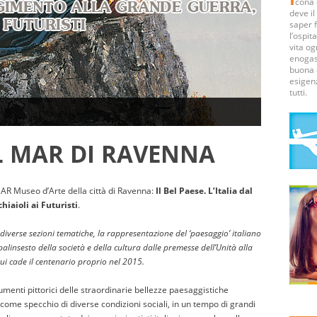
cona 
deve il
saper f
l’ospit
vita og
enogas
buona 
esigenz
tutti.
AL MAR DI RAVENNA
MAR Museo d’Arte della città di Ravenna:
Il Bel Paese. L’Italia dal
iaioli ai Futuristi
.
o diverse sezioni tematiche, la rappresentazione del ‘paesaggio’ italiano
 palinsesto della società e della cultura dalle premesse dell’Unità alla
cui cade il centenario proprio nel 2015.
enti pittorici delle straordinarie bellezze paesaggistiche
a come specchio di diverse condizioni sociali, in un tempo di grandi