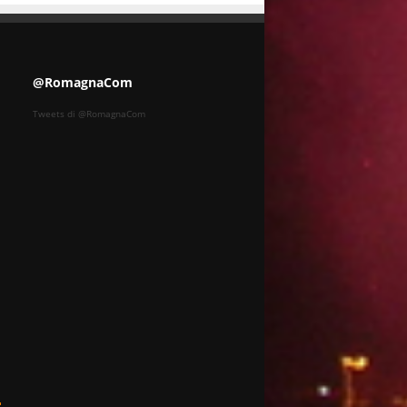
@RomagnaCom
Tweets di @RomagnaCom