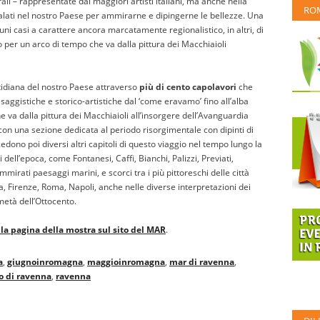
ali – rappresentate dai maggiori artisti italiani, ma anche nella
RO
 calati nel nostro Paese per ammirarne e dipingerne le bellezze. Una
aluni casi a carattere ancora marcatamente regionalistico, in altri, di
o per un arco di tempo che va dalla pittura dei Macchiaioli
tidiana del nostro Paese attraverso
più di cento capolavori
che
aggistiche e storico-artistiche dal ‘come eravamo’ fino all’alba
he va dalla pittura dei Macchiaioli all’insorgere dell’Avanguardia
 con una sezione dedicata al periodo risorgimentale con dipinti di
cedono poi diversi altri capitoli di questo viaggio nel tempo lungo la
 dell’epoca, come Fontanesi, Caffi, Bianchi, Palizzi, Previati,
ammirati paesaggi marini, e scorci tra i più pittoreschi delle città
 Firenze, Roma, Napoli, anche nelle diverse interpretazioni dei
 metà dell’Ottocento.
la pagina della mostra sul sito del MAR
.
a
,
giugnoinromagna
,
maggioinromagna
,
mar di ravenna
,
 di ravenna
,
ravenna