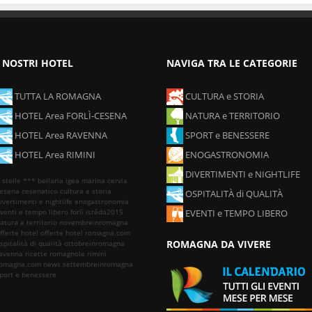
I NOSTRI HOTEL
NAVIGA TRA LE CATEGORIE
TUTTA LA ROMAGNA
CULTURA e STORIA
HOTEL Area FORLÌ-CESENA
NATURA e TERRITORIO
HOTEL Area RAVENNA
SPORT e BENESSERE
HOTEL Area RIMINI
ENOGASTRONOMIA
DIVERTIMENTI e NIGHTLIFE
 stelle ***
bellaria igea marina
cervia
esena
cesenatico
cultura e storia
OSPITALITÀ di QUALITÀ
ivertimenti e nightlife
enogastronomia
venti e tempo libero
forlì
istêda2015
EVENTI e TEMPO LIBERO
atura e territorio
novembreinromagna
fferte hotel
offerte hotel romagna.com
ROMAGNA DA VIVERE
spitalità di qualità
ottobreinromagna
avenna
ricette romagnole
rimini
omagna.com news
settembreinromagna
port e benessere