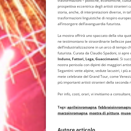
trasformazioni – politiche, economiche, cultur
prospettiva eccentrica degli artisti stranieri
storia, anche, di interpretazioni diverse, in t
trasformazioni linguistiche di respiro europe
all’insorgere dell’avanguardia futurista.
La mostra offrirà uno spaccato della vita quo
ne testimoniano le straordinarie bellezze paes
dell’industrializzazione in un arco di tempo c
futurista. Curata da Claudio Spadoni, si apre
Induno, Fattori, Lega, Guaccimanni
. Si suc
nostra penisola con dipinti dei maggiori artisti
Segantini: vette alpine, vedute lacustri, i più 
mete celebrate del Grand Tour, come Venezia,
più importanti artisti stranieri della seconda
Per info, costi, orari, vi invitiamo a consultare
Tags:
aprileinromagna
,
febbraioinromagn
marzoinromagna
,
mostra di pittura
,
museo
Autore articolo