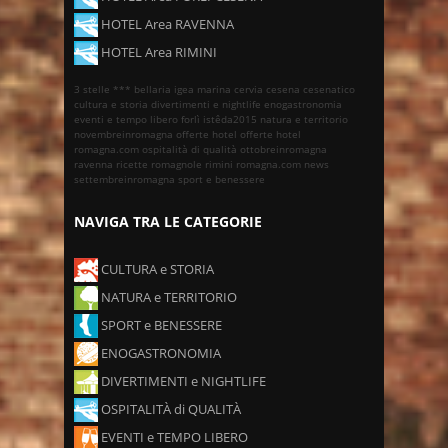
HOTEL Area RAVENNA
HOTEL Area RIMINI
3 stelle ***
bellaria igea marina
cervia
cesena
cesenatico
cultura e storia
divertimenti e nightlife
enogastronomia
eventi e tempo libero
forlì
istêda2015
natura e territorio
novembreinromagna
offerte hotel
offerte hotel
romagna.com
ospitalità di qualità
ottobreinromagna
ravenna
ricette romagnole
rimini
romagna.com news
settembreinromagna
sport e benessere
NAVIGA TRA LE CATEGORIE
CULTURA e STORIA
NATURA e TERRITORIO
SPORT e BENESSERE
ENOGASTRONOMIA
DIVERTIMENTI e NIGHTLIFE
OSPITALITÀ di QUALITÀ
EVENTI e TEMPO LIBERO