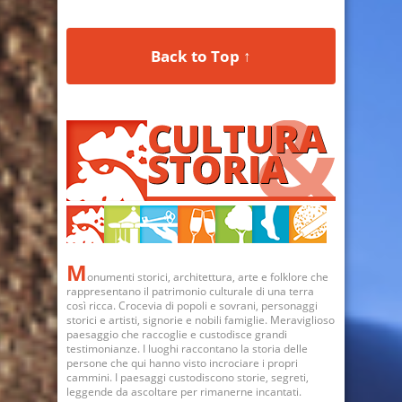
Back to Top ↑
M
onumenti storici, architettura, arte e folklore che
rappresentano il patrimonio culturale di una terra
così ricca. Crocevia di popoli e sovrani, personaggi
storici e artisti, signorie e nobili famiglie. Meraviglioso
paesaggio che raccoglie e custodisce grandi
testimonianze. I luoghi raccontano la storia delle
persone che qui hanno visto incrociare i propri
cammini. I paesaggi custodiscono storie, segreti,
leggende da ascoltare per rimanerne incantati.