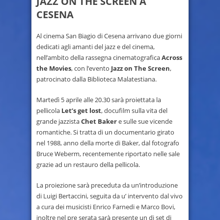
JAZZ ON THE SCREEN A
CESENA
Al cinema San Biagio di Cesena arrivano due giorni
dedicati agli amanti del jazz e del cinema,
nell’ambito della rassegna cinematografica
Across
the Movies
, con l’evento
Jazz on The Screen
,
patrocinato dalla Biblioteca Malatestiana.
Martedì 5 aprile alle 20.30 sarà proiettata la
pellicola
Let’s get lost
, docufilm sulla vita del
grande jazzista
Chet Baker
e sulle sue vicende
romantiche. Si tratta di un documentario girato
nel 1988, anno della morte di Baker, dal fotografo
Bruce Weberm, recentemente riportato nelle sale
grazie ad un restauro della pellicola.
La proiezione sarà preceduta da un’introduzione
di Luigi Bertaccini, seguita da u’ intervento dal vivo
a cura dei musicisti Enrico Farnedi e
Marco Bovi,
inoltre nel pre serata sarà presente un dj set di