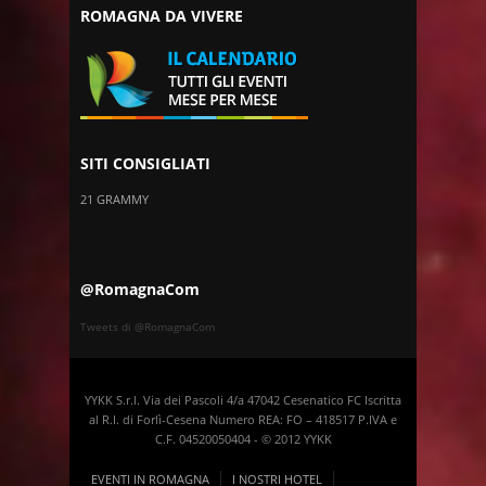
ROMAGNA DA VIVERE
SITI CONSIGLIATI
21 GRAMMY
@RomagnaCom
Tweets di @RomagnaCom
YYKK S.r.l. Via dei Pascoli 4/a 47042 Cesenatico FC Iscritta
al R.I. di Forlì-Cesena Numero REA: FO – 418517 P.IVA e
C.F. 04520050404 - © 2012 YYKK
EVENTI IN ROMAGNA
I NOSTRI HOTEL