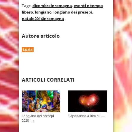
Tags:
dicembreinromagna
,
eventi e tempo
libero
,
longiano
,
longiano dei presepi
,
natale2014inromagna
Autore articolo
Lucia
ARTICOLI CORRELATI
→
Longiano dei presepi
Capodanno a Rimini
→
2020