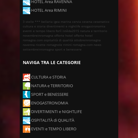
HOTEL Area RAVENNA
HOTEL Area RIMINI
3 stelle ***
bellaria igea marina
cervia
cesena
cesenatico
cultura e storia
divertimenti e nightlife
enogastronomia
eventi e tempo libero
forlì
istêda2015
natura e territorio
novembreinromagna
offerte hotel
offerte hotel
romagna.com
ospitalità di qualità
ottobreinromagna
ravenna
ricette romagnole
rimini
romagna.com news
settembreinromagna
sport e benessere
NAVIGA TRA LE CATEGORIE
CULTURA e STORIA
NATURA e TERRITORIO
SPORT e BENESSERE
ENOGASTRONOMIA
DIVERTIMENTI e NIGHTLIFE
OSPITALITÀ di QUALITÀ
EVENTI e TEMPO LIBERO