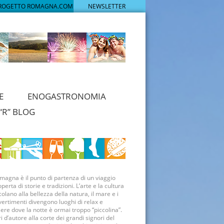
PROGETTO ROMAGNA.COM
NEWSLETTER
E
ENOGASTRONOMIA
“R” BLOG
magna è il punto di partenza di un viaggio
operta di storie e tradizioni. L’arte e la cultura
olano alla bellezza della natura, il mare e i
vertimenti divengono luoghi di relax e
re dove la notte è ormai troppo “piccolina”.
ri d’autore alla corte dei grandi signori del