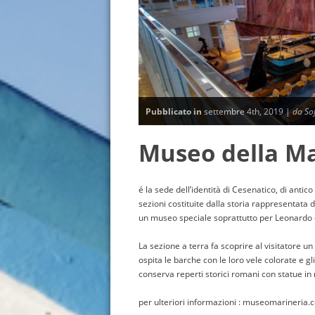
Pubblicato in
settembre 4th, 2019 |
da So
Museo della Ma
é la sede dell’identità di Cesenatico, di antico
sezioni costituite dalla storia rappresentata d
un museo speciale soprattutto per Leonardo da
La sezione a terra fa scoprire al visitatore u
ospita le barche con le loro vele colorate e g
conserva reperti storici romani con statue in
per ulteriori informazioni : museomarineria.