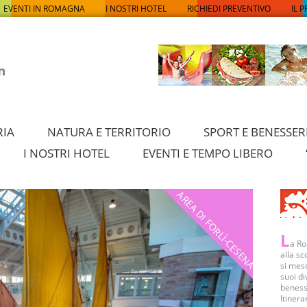
EVENTI IN ROMAGNA
I NOSTRI HOTEL
RICHIEDI PREVENTIVO
IL 
RIA
NATURA E TERRITORIO
SPORT E BENESSER
I NOSTRI HOTEL
EVENTI E TEMPO LIBERO
AREA DI FORLÌ-CESENA
L
a Ro
alla sc
si mesc
suoi di
benesse
Itinera