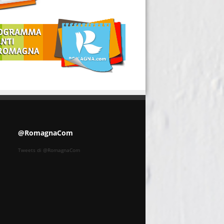
@RomagnaCom
Tweets di @RomagnaCom