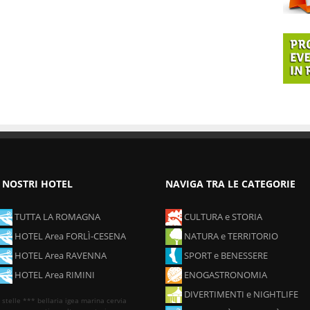
I NOSTRI HOTEL
NAVIGA TRA LE CATEGORIE
TUTTA LA ROMAGNA
CULTURA e STORIA
HOTEL Area FORLÌ-CESENA
NATURA e TERRITORIO
HOTEL Area RAVENNA
SPORT e BENESSERE
HOTEL Area RIMINI
ENOGASTRONOMIA
DIVERTIMENTI e NIGHTLIFE
 stelle ***
bellaria igea marina
cervia