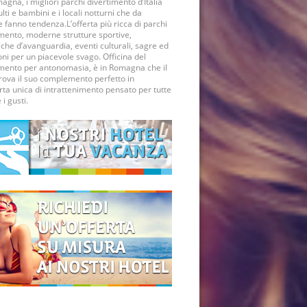
agna, i migliori parchi divertimento d’Italia
lti e bambini e i locali notturni che da
fanno tendenza.L’offerta più ricca di parchi
imento, moderne strutture sportive,
che d’avanguardia, eventi culturali, sagre ed
ni per un piacevole svago. Officina del
imento per antonomasia, è in Romagna che il
rova il suo complemento perfetto in
rta unica di intrattenimento pensato per tutte
 i gusti.