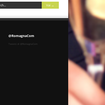
@RomagnaCom
Tweets di @RomagnaCom