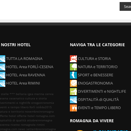
I NOSTRI HOTEL
NAVIGA TRA LE CATEGORIE
TUTTA LA ROMAGNA
CULTURA e STORIA
HOTEL Area FORLÌ-CESENA
NATURA e TERRITORIO
HOTEL Area RAVENNA
SPORT e BENESSERE
HOTEL Area RIMINI
ENOGASTRONOMIA
DIVERTIMENTI e NIGHTLIFE
 stelle ***
bellaria igea marina
cervia
esena
cesenatico
cultura e storia
OSPITALITÀ di QUALITÀ
ivertimenti e nightlife
enogastronomia
venti e tempo libero
forlì
istêda2015
EVENTI e TEMPO LIBERO
atura e territorio
novembreinromagna
fferte hotel
offerte hotel romagna.com
ROMAGNA DA VIVERE
spitalità di qualità
ottobreinromagna
avenna
ricette romagnole
rimini
omagna.com news
settembreinromagna