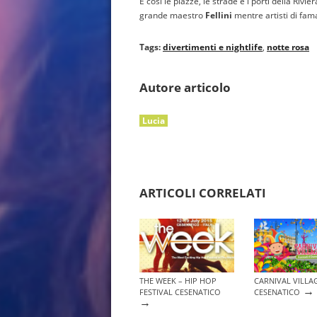
E così le piazze, le strade e i porti della Rivi
grande maestro
Fellini
mentre artisti di fama
Tags:
divertimenti e nightlife
,
notte rosa
Autore articolo
Lucia
ARTICOLI CORRELATI
THE WEEK – HIP HOP
CARNIVAL VILLA
→
FESTIVAL CESENATICO
CESENATICO
→