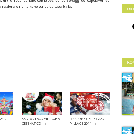
era, tinti di rosa, parlano con le voci dei personaggi dei capolavori del
 nazionale richiamano turisti da tutta Italia.
DIL
RO
GE A
SANTA CLAUS VILLAGE A
RICCIONE CHRISTMAS
→
→
CESENATICO
VILLAGE 2014