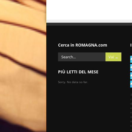
Cerca in ROMAGNA.com
PIÙ LETTI DEL MESE
Sorry. No data so far.
3
c
d
e
n
o
o
r
r