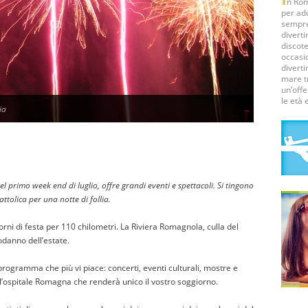
n Rom
per adu
sempre 
divert
discote
occasio
divert
mare t
un’offe
le età e
ia
el primo week end di luglio, offre grandi eventi e spettacoli. Si tingono
ttolica per una notte di follia.
orni di festa per 110 chilometri. La Riviera Romagnola, culla del
odanno dell’estate.
 programma che più vi piace: concerti, eventi culturali, mostre e
 l’ospitale Romagna che renderà unico il vostro soggiorno.