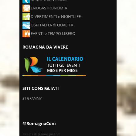
ENOGASTRONOMIA
DIVERTIMENTI e NIGHTLIFE
OSPITALITÀ di QUALITÀ
EVENTI e TEMPO LIBERO
ROMAGNA DA VIVERE
SITI CONSIGLIATI
21 GRAMMY
@RomagnaCom
Tweets di @RomagnaCom