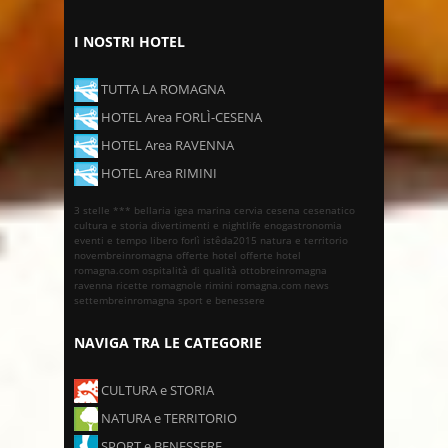
I NOSTRI HOTEL
TUTTA LA ROMAGNA
HOTEL Area FORLÌ-CESENA
HOTEL Area RAVENNA
HOTEL Area RIMINI
3 stelle ***
bellaria igea marina
cervia
cesena
cesenatico
cultura e storia
divertimenti e nightlife
enogastronomia
eventi e tempo libero
forlì
istêda2015
natura e territorio
novembreinromagna
offerte hotel
offerte hotel
romagna.com
ospitalità di qualità
ottobreinromagna
ravenna
ricette romagnole
rimini
romagna.com news
settembreinromagna
sport e benessere
NAVIGA TRA LE CATEGORIE
CULTURA e STORIA
NATURA e TERRITORIO
SPORT e BENESSERE