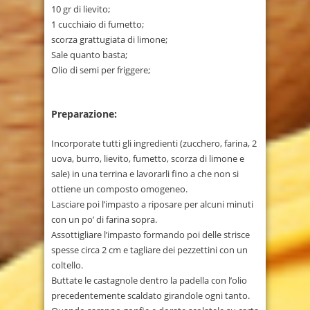
10 gr di lievito;
1 cucchiaio di fumetto;
scorza grattugiata di limone;
Sale quanto basta;
Olio di semi per friggere;
Preparazione:
Incorporate tutti gli ingredienti (zucchero, farina, 2
uova, burro, lievito, fumetto, scorza di limone e
sale) in una terrina e lavorarli fino a che non si
ottiene un composto omogeneo.
Lasciare poi l’impasto a riposare per alcuni minuti
con un po’ di farina sopra.
Assottigliare l’impasto formando poi delle strisce
spesse circa 2 cm e tagliare dei pezzettini con un
coltello.
Buttate le castagnole dentro la padella con l’olio
precedentemente scaldato girandole ogni tanto.