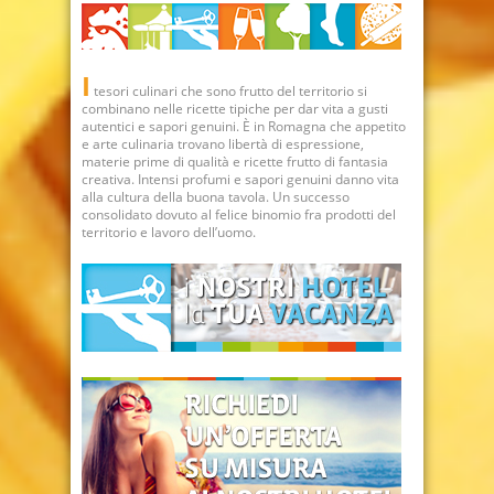
I
tesori culinari che sono frutto del territorio si
combinano nelle ricette tipiche per dar vita a gusti
autentici e sapori genuini. È in Romagna che appetito
e arte culinaria trovano libertà di espressione,
materie prime di qualità e ricette frutto di fantasia
creativa. Intensi profumi e sapori genuini danno vita
alla cultura della buona tavola. Un successo
consolidato dovuto al felice binomio fra prodotti del
territorio e lavoro dell’uomo.