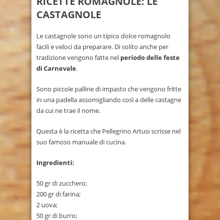
RICETTE ROMAGNOLE: LE
CASTAGNOLE
Le castagnole sono un tipico dolce romagnolo
facili e veloci da preparare. Di solito anche per
tradizione vengono fatte nel
periodo delle feste
di Carnevale
.
Sono piccole palline di impasto che vengono fritte
in una padella assomigliando così a delle castagne
da cui ne trae il nome.
Questa è la ricetta che Pellegrino Artusi scrisse nel
suo famoso manuale di cucina.
Ingredienti:
50 gr di zucchero;
200 gr di farina;
2 uova;
50 gr di burro;