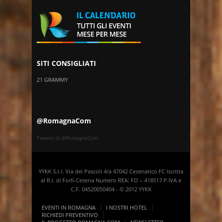
SITI CONSIGLIATI
21 GRAMMY
@RomagnaCom
Tweets di @RomagnaCom
YYKK S.r.l. Via dei Pascoli 4/a 47042 Cesenatico FC Iscritta
al R.I. di Forlì-Cesena Numero REA: FO – 418517 P.IVA e
C.F. 04520050404 - © 2012 YYKK
EVENTI IN ROMAGNA
I NOSTRI HOTEL
RICHIEDI PREVENTIVO