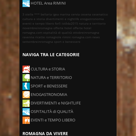
HOTEL Area RIMINI
3 stelle ***
bellaria igea marina
cervia
cesena
cesenatico
cultura e storia
divertimenti e nightlife
enogastronomia
eventi e tempo libero
forlì
istêda2015
natura e territorio
novembreinromagna
offerte hotel
offerte hotel
romagna.com
ospitalità di qualità
ottobreinromagna
ravenna
ricette romagnole
rimini
romagna.com news
settembreinromagna
sport e benessere
NAVIGA TRA LE CATEGORIE
CULTURA e STORIA
NATURA e TERRITORIO
SPORT e BENESSERE
ENOGASTRONOMIA
DIVERTIMENTI e NIGHTLIFE
OSPITALITÀ di QUALITÀ
EVENTI e TEMPO LIBERO
ROMAGNA DA VIVERE