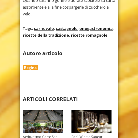
Quando saranno gonfie e dorate scolatele su carta
assorbente e alla fine cospargerle di zucchero a
velo.
Tags:
carnevale
,
castagnole
,
enogastronomia
,
ricette della tradizione
,
ricette romagnole
Autore articolo
Regina
ARTICOLI CORRELATI
Agriturismo Corte San
Forlì Wine e Sapeur