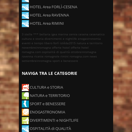
HOTEL Area FORLÌ-CESENA
HOTEL Area RAVENNA
HOTEL Area RIMINI
3 stelle ***
bellaria igea marina
cervia
cesena
cesenatico
cultura e storia
divertimenti e nightlife
enogastronomia
eventi e tempo libero
forlì
istêda2015
natura e territorio
novembreinromagna
offerte hotel
offerte hotel
romagna.com
ospitalità di qualità
ottobreinromagna
ravenna
ricette romagnole
rimini
romagna.com news
settembreinromagna
sport e benessere
NAVIGA TRA LE CATEGORIE
CULTURA e STORIA
NATURA e TERRITORIO
SPORT e BENESSERE
ENOGASTRONOMIA
DIVERTIMENTI e NIGHTLIFE
OSPITALITÀ di QUALITÀ