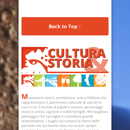
Back to Top ↑
M
onumenti storici, architettura, arte e folklore che
rappresentano il patrimonio culturale di una terra
così ricca. Crocevia di popoli e sovrani, personaggi
storici e artisti, signorie e nobili famiglie. Meraviglioso
paesaggio che raccoglie e custodisce grandi
testimonianze. I luoghi raccontano la storia delle
persone che qui hanno visto incrociare i propri