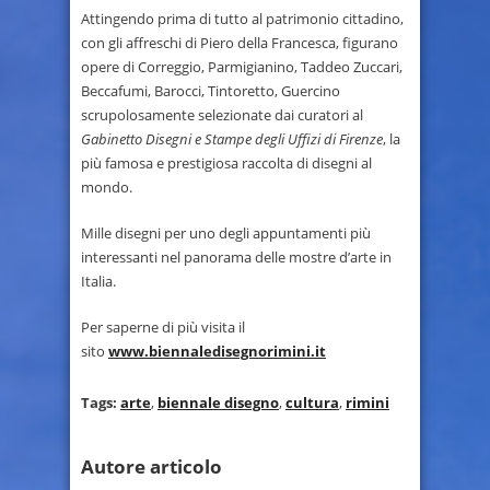
Attingendo prima di tutto al patrimonio cittadino,
con gli affreschi di Piero della Francesca, figurano
opere di Correggio, Parmigianino, Taddeo Zuccari,
Beccafumi, Barocci, Tintoretto, Guercino
scrupolosamente selezionate dai curatori al
Gabinetto Disegni e Stampe degli Uffizi di Firenze
, la
più famosa e prestigiosa raccolta di disegni al
mondo.
Mille disegni per uno degli appuntamenti più
interessanti nel panorama delle mostre d’arte in
Italia.
Per saperne di più visita il
sito
www.biennaledisegnorimini.it
Tags:
arte
,
biennale disegno
,
cultura
,
rimini
Autore articolo