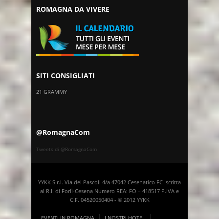
ROMAGNA DA VIVERE
SITI CONSIGLIATI
21 GRAMMY
@RomagnaCom
Tweets di @RomagnaCom
YYKK S.r.l. Via dei Pascoli 4/a 47042 Cesenatico FC Iscritta
al R.I. di Forlì-Cesena Numero REA: FO – 418517 P.IVA e
C.F. 04520050404 - © 2012 YYKK
EVENTI IN ROMAGNA
I NOSTRI HOTEL