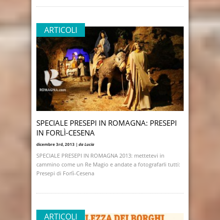
ARTICOLI
SPECIALE PRESEPI IN ROMAGNA: PRESEPI
IN FORLÌ-CESENA
dicembre 3rd, 2013 |
da Lucia
SPECIALE PRESEPI IN ROMAGNA 2013: mettetevi in
cammino come un Re Magio e andate a fotografarli tutti:
Presepi di Forlì-Cesena
ARTICOLI