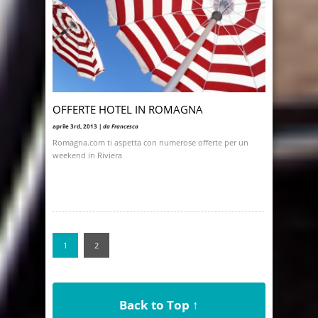
OFFERTE HOTEL IN ROMAGNA
aprile 3rd, 2013 |
da Francesca
Romagna.com ti aspetta con numerose offerte per un
weekend in Riviera
1
2
Back to Top ↑