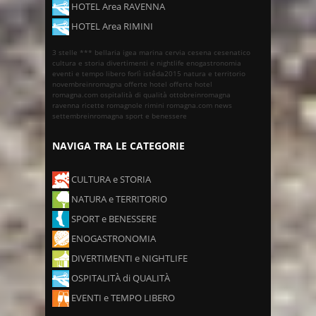
HOTEL Area RAVENNA
HOTEL Area RIMINI
3 stelle ***
bellaria igea marina
cervia
cesena
cesenatico
cultura e storia
divertimenti e nightlife
enogastronomia
eventi e tempo libero
forlì
istêda2015
natura e territorio
novembreinromagna
offerte hotel
offerte hotel
romagna.com
ospitalità di qualità
ottobreinromagna
ravenna
ricette romagnole
rimini
romagna.com news
settembreinromagna
sport e benessere
NAVIGA TRA LE CATEGORIE
CULTURA e STORIA
NATURA e TERRITORIO
SPORT e BENESSERE
ENOGASTRONOMIA
DIVERTIMENTI e NIGHTLIFE
OSPITALITÀ di QUALITÀ
EVENTI e TEMPO LIBERO