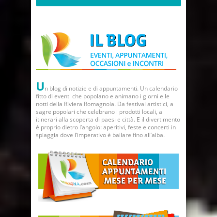
U
n blog di notizie e di appuntamenti. Un calendario
fitto di eventi che popolano e animano i giorni e le
notti della Riviera Romagnola. Da festival artistici, a
sagre popolari che celebrano i prodotti locali, a
itinerari alla scoperta di paesi e città. E il divertimento
è proprio dietro l’angolo: aperitivi, feste e concerti in
spiaggia dove l’imperativo è ballare fino all’alba.