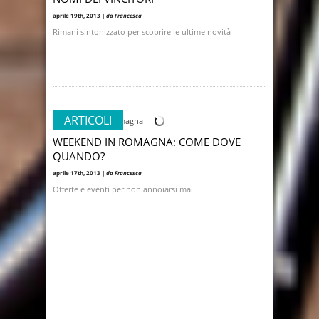
aprile 19th, 2013 |
da Francesca
Rimani sintonizzato per scoprire le ultime novità
ARTICOLI
WEEKEND IN ROMAGNA: COME DOVE
QUANDO?
aprile 17th, 2013 |
da Francesca
Offerte e eventi per non annoiarsi mai