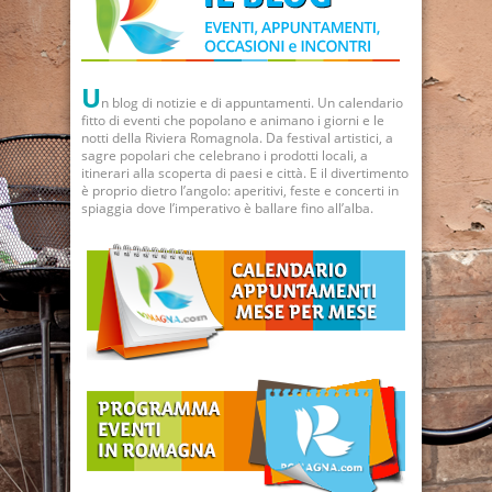
U
n blog di notizie e di appuntamenti. Un calendario
fitto di eventi che popolano e animano i giorni e le
notti della Riviera Romagnola. Da festival artistici, a
sagre popolari che celebrano i prodotti locali, a
itinerari alla scoperta di paesi e città. E il divertimento
è proprio dietro l’angolo: aperitivi, feste e concerti in
spiaggia dove l’imperativo è ballare fino all’alba.