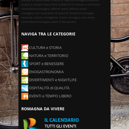
eventi e tempo libero
forlì
istêda2015
natura e territorio
novembreinromagna
offerte hotel
offerte hotel
romagna.com
ospitalità di qualità
ottobreinromagna
ravenna
ricette romagnole
rimini
romagna.com news
settembreinromagna
sport e benessere
NAVIGA TRA LE CATEGORIE
CULTURA e STORIA
NATURA e TERRITORIO
SPORT e BENESSERE
ENOGASTRONOMIA
DIVERTIMENTI e NIGHTLIFE
OSPITALITÀ di QUALITÀ
EVENTI e TEMPO LIBERO
ROMAGNA DA VIVERE