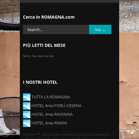
Cerca in ROMAGNA.com
PIÙ LETTI DEL MESE
Sorry. No data so far.
I NOSTRI HOTEL
TUTTA LA ROMAGNA
HOTEL Area FORLÌ-CESENA
HOTEL Area RAVENNA
HOTEL Area RIMINI
3 stelle ***
bellaria igea marina
cervia
cesena
cesenatico
cultura e storia
divertimenti e nightlife
enogastronomia