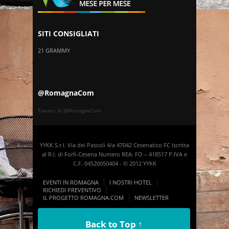
SITI CONSIGLIATI
21 GRAMMY
@RomagnaCom
Tweets di @RomagnaCom
YYKK S.r.l. Via dei Pascoli 4/a 47042 Cesenatico FC Iscritta
al R.I. di Forlì-Cesena Numero REA: FO – 418517 P.IVA e
C.F. 04520050404 - © 2012 YYKK
EVENTI IN ROMAGNA
I NOSTRI HOTEL
RICHIEDI PREVENTIVO
IL PROGETTO ROMAGNA.COM
NEWSLETTER
Back to Top ↑