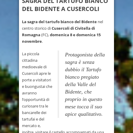
SAGRA DEL TARTUFO BIANCO
DEL BIDENTE A CUSERCOLI
La sagra del tartufo bianco del Bidente
nel
centro storico di
Cusercoli di Civitella di
Romagna
(FC),
domenica 8 e domenica 15
novembre
.
La piccola
Protagonista della
cittadina
sagra è senza
medioevale di
dubbio il Tartufo
Cusercoli apre le
bianco pregiato
porte a visitatori
della Valle del
e buongustai che
Bidente, che
avranno
proprio in questo
l’opportunità di
curiosare tra le
mese tocca il suo
bancarelle dei
apice qualitativo.
tartufai e del
mercato e,
inoltre, visitare il castello accompagnati da una