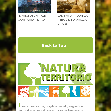
IL PAESE DEL NATALE:
L’AMBRA DI TALAMELLO:
→
SANT’AGATA FELTRIA
FIERA DEL FORMAGGIO
→
DI FOSSA
Back to Top ↑
I
tinerari nel verde, borghi e castelli, segreti del
territorio da custodire e scoprire nell’entroterra