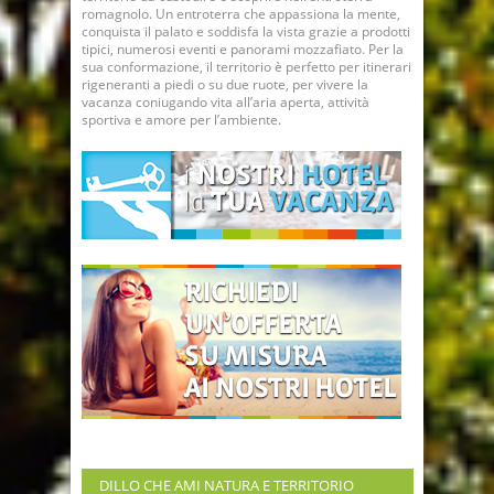
romagnolo. Un entroterra che appassiona la mente,
conquista il palato e soddisfa la vista grazie a prodotti
tipici, numerosi eventi e panorami mozzafiato. Per la
sua conformazione, il territorio è perfetto per itinerari
rigeneranti a piedi o su due ruote, per vivere la
vacanza coniugando vita all’aria aperta, attività
sportiva e amore per l’ambiente.
DILLO CHE AMI NATURA E TERRITORIO