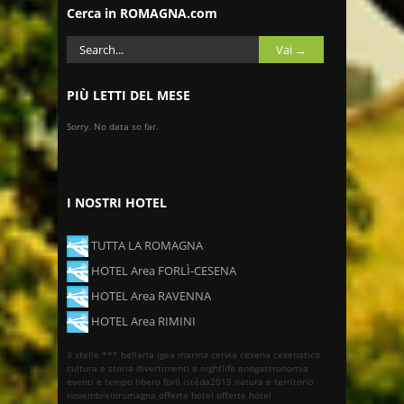
Cerca in ROMAGNA.com
PIÙ LETTI DEL MESE
Sorry. No data so far.
I NOSTRI HOTEL
TUTTA LA ROMAGNA
HOTEL Area FORLÌ-CESENA
HOTEL Area RAVENNA
HOTEL Area RIMINI
3 stelle ***
bellaria igea marina
cervia
cesena
cesenatico
cultura e storia
divertimenti e nightlife
enogastronomia
eventi e tempo libero
forlì
istêda2015
natura e territorio
novembreinromagna
offerte hotel
offerte hotel