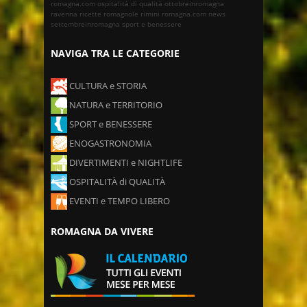
romagna.com
ospitalità di qualità
ottobreinromagna
ravenna
ricette romagnole
rimini
romagna.com news
settembreinromagna
sport e benessere
NAVIGA TRA LE CATEGORIE
CULTURA e STORIA
NATURA e TERRITORIO
SPORT e BENESSERE
ENOGASTRONOMIA
DIVERTIMENTI e NIGHTLIFE
OSPITALITÀ di QUALITÀ
EVENTI e TEMPO LIBERO
ROMAGNA DA VIVERE