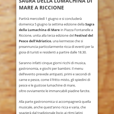
SAGRA DELLA LUMACHINA DI
MARE A RICCIONE
Partirà mercoledì 1 giugno e si concluderà
domenica 5 giugno la settima edizione della
Sagra
della Lumachina di Mare
in Piazza Fontanelle a
Riccione, unita alla terza edizione del
Festival del
Pesce dell’Adriatico
, una kermesse che si
preannuncia particolarmente ricca di eventi per la
gioia di turisti e residenti a partire dalle 18.30.
Saranno infatti cinque giorni ricchi di musica,
gastronomia, e giochi per bambini. Il menu
dell’evento prevede antipasti, primi e secondi di
carne e pesce, come il fritto misto, gli spiedini di
pesce e le gustose lumachine di mare,
oltre ovviamente le immancabili piadine farcite.
Alla parte gastronomica si accompagnerà quella
musicale, anche quest’anno ricca e varia, che
spazierà dal tradizionale liscio ai ritmi latini