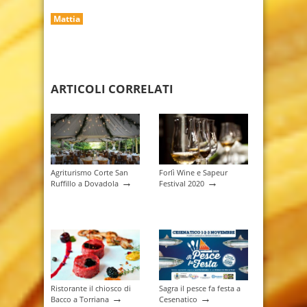
Mattia
ARTICOLI CORRELATI
Agriturismo Corte San
Forlì Wine e Sapeur
→
→
Ruffillo a Dovadola
Festival 2020
Ristorante il chiosco di
Sagra il pesce fa festa a
→
→
Bacco a Torriana
Cesenatico