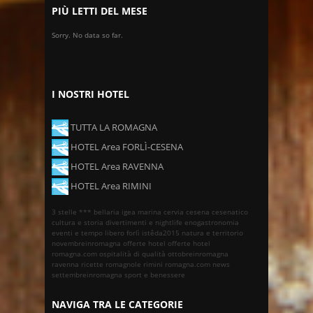
PIÙ LETTI DEL MESE
Sorry. No data so far.
I NOSTRI HOTEL
TUTTA LA ROMAGNA
HOTEL Area FORLÌ-CESENA
HOTEL Area RAVENNA
HOTEL Area RIMINI
3 stelle ***
bellaria igea marina
cervia
cesena
cesenatico
cultura e storia
divertimenti e nightlife
enogastronomia
eventi e tempo libero
forlì
istêda2015
natura e territorio
novembreinromagna
offerte hotel
offerte hotel
romagna.com
ospitalità di qualità
ottobreinromagna
ravenna
ricette romagnole
rimini
romagna.com news
settembreinromagna
sport e benessere
NAVIGA TRA LE CATEGORIE