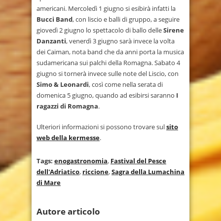
americani. Mercoledì 1 giugno si esibirà infatti la
Bucci Band
, con liscio e balli di gruppo, a seguire
giovedì 2 giugno lo spettacolo di ballo delle
Sirene
Danzanti
, venerdì 3 giugno sarà invece la volta
dei Caiman, nota band che da anni porta la musica
sudamericana sui palchi della Romagna. Sabato 4
giugno si tornerà invece sulle note del Liscio, con
Simo & Leonardi
, così come nella serata di
domenica 5 giugno, quando ad esibirsi saranno
I
ragazzi di Romagna
.
Ulteriori informazioni si possono trovare sul
sito
web della kermesse
.
Tags:
enogastronomia
,
Fastival del Pesce
dell'Adriatico
,
riccione
,
Sagra della Lumachina
di Mare
Autore articolo