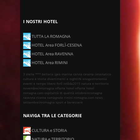
I NOSTRI HOTEL
TUTTA LA ROMAGNA
HOTEL Area FORLÌ-CESENA
HOTEL Area RAVENNA
HOTEL Area RIMINI
3 stelle ***
bellaria igea marina
cervia
cesena
cesenatico
cultura e storia
divertimenti e nightlife
enogastronomia
eventi e tempo libero
forlì
istêda2015
natura e territorio
novembreinromagna
offerte hotel
offerte hotel
romagna.com
ospitalità di qualità
ottobreinromagna
ravenna
ricette romagnole
rimini
romagna.com news
settembreinromagna
sport e benessere
NAVIGA TRA LE CATEGORIE
CULTURA e STORIA
NATURA e TERRITORIO