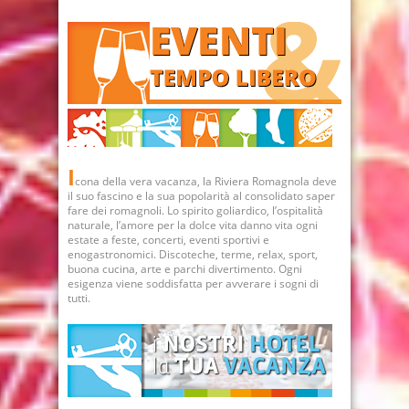
I
cona della vera vacanza, la Riviera Romagnola deve
il suo fascino e la sua popolarità al consolidato saper
fare dei romagnoli. Lo spirito goliardico, l’ospitalità
naturale, l’amore per la dolce vita danno vita ogni
estate a feste, concerti, eventi sportivi e
enogastronomici. Discoteche, terme, relax, sport,
buona cucina, arte e parchi divertimento. Ogni
esigenza viene soddisfatta per avverare i sogni di
tutti.