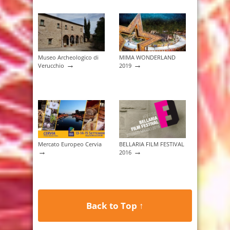
Museo Archeologico di
MIMA WONDERLAND
→
→
Verucchio
2019
Mercato Europeo Cervia
BELLARIA FILM FESTIVAL
→
→
2016
Back to Top ↑