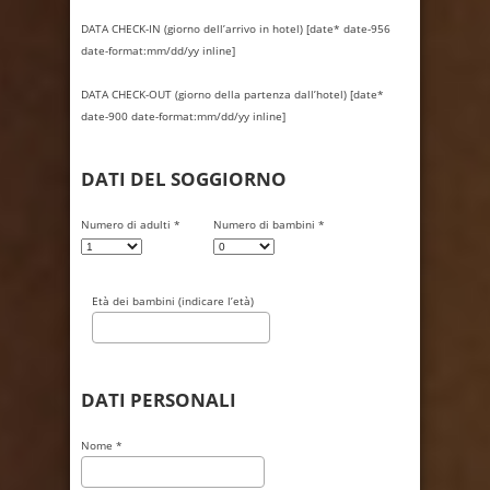
DATA CHECK-IN (giorno dell’arrivo in hotel) [date* date-956
date-format:mm/dd/yy inline]
DATA CHECK-OUT (giorno della partenza dall’hotel) [date*
date-900 date-format:mm/dd/yy inline]
DATI DEL SOGGIORNO
Numero di adulti *
Numero di bambini *
Età dei bambini (indicare l’età)
DATI PERSONALI
Nome *