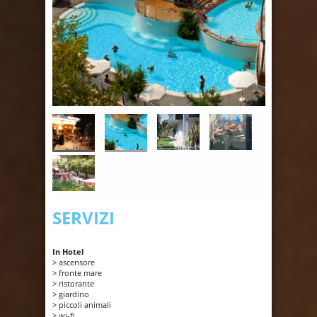
SERVIZI
In Hotel
> ascensore
> fronte mare
> ristorante
> giardino
> piccoli animali
> wi-fi