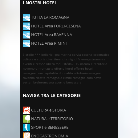
I NOSTRI HOTEL
TUTTA LA ROMAGNA
HOTEL Area FORLÌ-CESENA
HOTEL Area RAVENNA
HOTEL Area RIMINI
3 stelle ***
bellaria igea marina
cervia
cesena
cesenatico
cultura e storia
divertimenti e nightlife
enogastronomia
eventi e tempo libero
forlì
istêda2015
natura e territorio
novembreinromagna
offerte hotel
offerte hotel
romagna.com
ospitalità di qualità
ottobreinromagna
ravenna
ricette romagnole
rimini
romagna.com news
settembreinromagna
sport e benessere
NAVIGA TRA LE CATEGORIE
CULTURA e STORIA
NATURA e TERRITORIO
SPORT e BENESSERE
ENOGASTRONOMIA