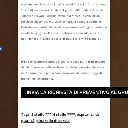
trattamento riguarderà i dati “sensibili” di cui all’art.4 comma
1 lett. d), nonché art. 26 del D.Lgs.196/2003, vale a dire i dati
“idonei a rilevare l’origine razziale d etnica, le convinzioni
religiose, filosofiche o di altro genere, le opinioni politiche,
l’adesione a partiti, sindacati, associazioni od organizzazioni a
carattere religioso, filosofico, politico o sindacale, nonché i
dati idonei a rilevare lo stato di salute e la vita sessuale”.
Il/La sottoscritto/a, presta il suo consenso per il trattamento
dei dati necessari allo svolgimento delle operazioni indicate
nell’informativa e per la comunicazione dei dati ai soggetti
indicati nell’informativa.
Tags:
3 stelle ***
,
4 stelle ****
,
ospitalità di
qualità
,
pinarella di cervia