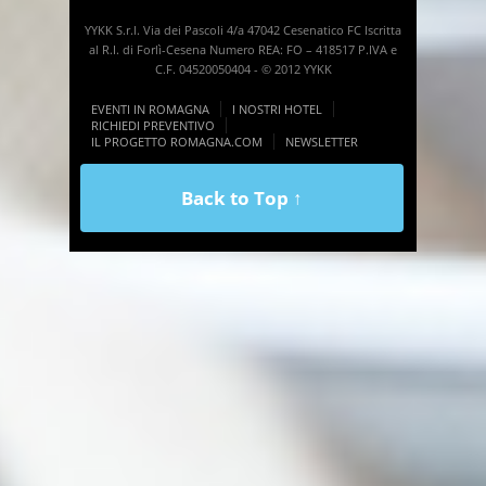
YYKK S.r.l. Via dei Pascoli 4/a 47042 Cesenatico FC Iscritta
al R.I. di Forlì-Cesena Numero REA: FO – 418517 P.IVA e
C.F. 04520050404 - © 2012 YYKK
EVENTI IN ROMAGNA
I NOSTRI HOTEL
RICHIEDI PREVENTIVO
IL PROGETTO ROMAGNA.COM
NEWSLETTER
Back to Top ↑