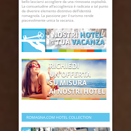
bello lasciarsi accogliere da una rinnovata ospitalità.
La consuetudine all’accoglienza è radicata a tal punto
da divenire elemento distintivo dell’identità
romagnola. La passione per il turismo rende
piacevolmente unica la vacanza.
ROMAGNA.COM HOTEL COLLECTION