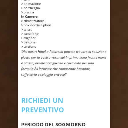
> animazione
> parcheggio
> piscina
In Camera
> climatizzatore
> box doccia e phon
> tv sat
> cassaforte
> frigobar
> balcone
> telefono
“Nei nostri Hotel a Pinarella potrete trovare la soluzione
giusta per la vostra vacanza! In prima linea fronte mare
e pineta, avrete accoglienza e cordialità per una
formula All Inclusive che comprende bevande,
caffetteria e spiaggia privata!”
RICHIEDI UN
PREVENTIVO
PERIODO DEL SOGGIORNO