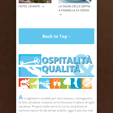
→
HOTEL LEVANTE
LA SAGRA DELLA SEPPIA
A PINARELLA DI CERVIA
→
Back to Top ↑
A
ccoglienti e cordiali per loro natura, i romagnoli e
le loro strutture ricettive arricchiscono il valore di ogni
vacanza. Proprio nella terra in cui la vocazione al
turismo nasce fin da tempi antichi, oggi è più che mai