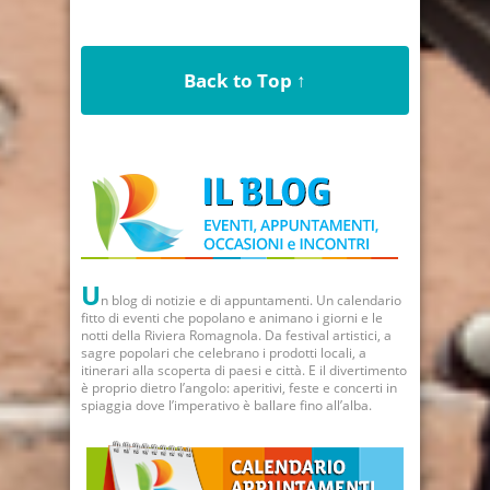
Back to Top ↑
U
n blog di notizie e di appuntamenti. Un calendario
fitto di eventi che popolano e animano i giorni e le
notti della Riviera Romagnola. Da festival artistici, a
sagre popolari che celebrano i prodotti locali, a
itinerari alla scoperta di paesi e città. E il divertimento
è proprio dietro l’angolo: aperitivi, feste e concerti in
spiaggia dove l’imperativo è ballare fino all’alba.