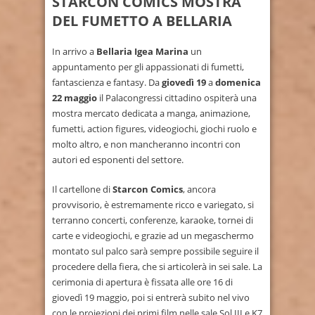
STARCON COMICS MOSTRA
DEL FUMETTO A BELLARIA
In arrivo a
Bellaria Igea Marina
un
appuntamento per gli appassionati di fumetti,
fantascienza e fantasy. Da
giovedì 19
a
domenica
22 maggio
il Palacongressi cittadino ospiterà una
mostra mercato dedicata a manga, animazione,
fumetti, action figures, videogiochi, giochi ruolo e
molto altro, e non mancheranno incontri con
autori ed esponenti del settore.
Il cartellone di
Starcon Comics
, ancora
provvisorio, è estremamente ricco e variegato, si
terranno concerti, conferenze, karaoke, tornei di
carte e videogiochi, e grazie ad un megaschermo
montato sul palco sarà sempre possibile seguire il
procedere della fiera, che si articolerà in sei sale. La
cerimonia di apertura è fissata alle ore 16 di
giovedì 19 maggio, poi si entrerà subito nel vivo
con le proiezioni dei primi film nelle sale Sol III e K7