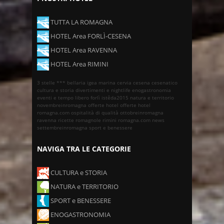
TUTTA LA ROMAGNA
HOTEL Area FORLÌ-CESENA
HOTEL Area RAVENNA
HOTEL Area RIMINI
3 stelle ***
bellaria igea marina
cervia
cesena
cesenatico
cultura e storia
divertimenti e nightlife
enogastronomia
eventi e tempo libero
forlì
istêda2015
natura e territorio
novembreinromagna
offerte hotel
offerte hotel
romagna.com
ospitalità di qualità
ottobreinromagna
ravenna
ricette romagnole
rimini
romagna.com news
settembreinromagna
sport e benessere
NAVIGA TRA LE CATEGORIE
CULTURA e STORIA
NATURA e TERRITORIO
SPORT e BENESSERE
ENOGASTRONOMIA