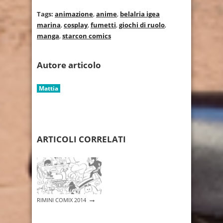
Tags:
animazione
,
anime
,
belalria igea
marina
,
cosplay
,
fumetti
,
giochi di ruolo
,
manga
,
starcon comics
Autore articolo
Mattia
ARTICOLI CORRELATI
→
RIMINI COMIX 2014