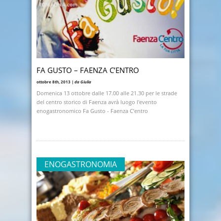
FA GUSTO – FAENZA C’ENTRO
ottobre 8th, 2013 |
da Giulia
Domenica 13 ottobre dalle 17.00 alle 21.30 per le strade
del centro storico di Faenza avrà luogo l'evento
enogastronomico Fa Gusto - Faenza C’entro
ENOGASTRONOMIA