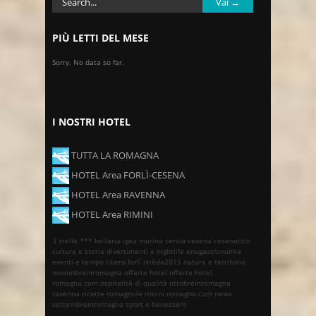
PIÙ LETTI DEL MESE
Sorry. No data so far.
I NOSTRI HOTEL
TUTTA LA ROMAGNA
HOTEL Area FORLÌ-CESENA
HOTEL Area RAVENNA
HOTEL Area RIMINI
3 stelle ***
bellaria igea marina
cervia
cesena
cesenatico
cultura e storia
divertimenti e nightlife
enogastronomia
eventi e tempo libero
forlì
istêda2015
natura e territorio
novembreinromagna
offerte hotel
offerte hotel
romagna.com
ospitalità di qualità
ottobreinromagna
ravenna
ricette romagnole
rimini
romagna.com news
settembreinromagna
sport e benessere