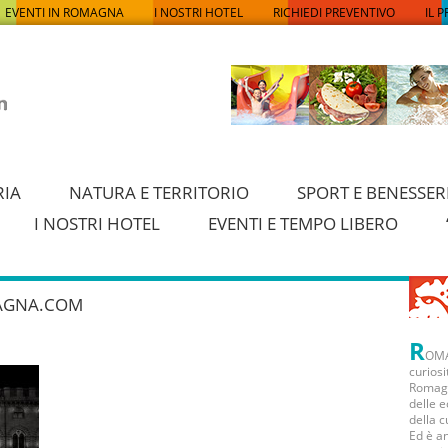
EVENTI IN ROMAGNA
I NOSTRI HOTEL
RICHIEDI PREVENTIVO
IL 
RIA
NATURA E TERRITORIO
SPORT E BENESSER
I NOSTRI HOTEL
EVENTI E TEMPO LIBERO
AGNA.COM
R
OMA
curiosi
Romagn
delle e
della c
Ed è a