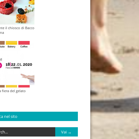
nte il chiosco di Bacco
ana
a fiera del gelato
a nel sito