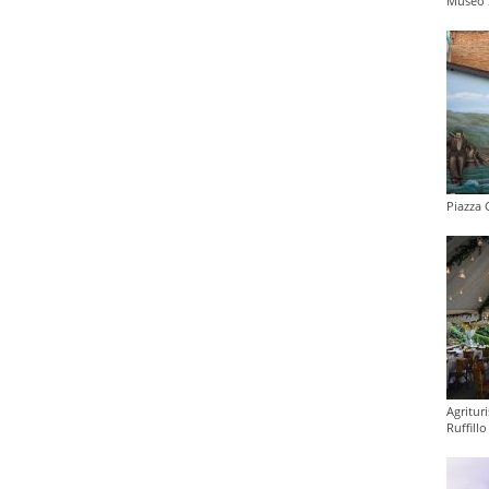
Museo 
Piazza 
Agritur
Ruffill