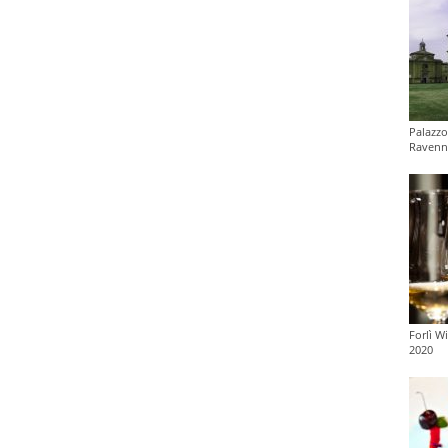
Palazz
Ravenn
Forlì W
2020