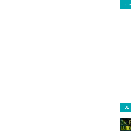
RO
ULT