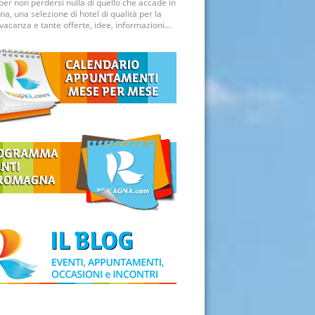
per non perdersi nulla di quello che accade in
, una selezione di hotel di qualità per la
vacanza e tante offerte, idee, informazioni…