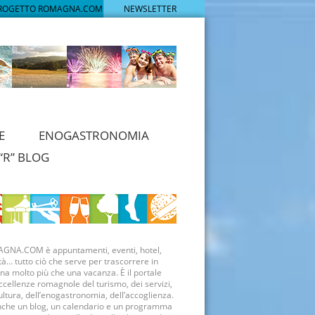
PROGETTO ROMAGNA.COM
NEWSLETTER
E
ENOGASTRONOMIA
“R” BLOG
GNA.COM è appuntamenti, eventi, hotel,
tà… tutto ciò che serve per trascorrere in
a molto più che una vacanza. È il portale
ccellenze romagnole del turismo, dei servizi,
ultura, dell’enogastronomia, dell’accoglienza.
nche un blog, un calendario e un programma