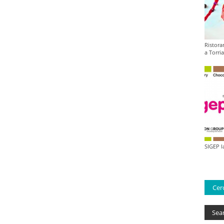
Ristora
a Torri
SIGEP l
Cerc