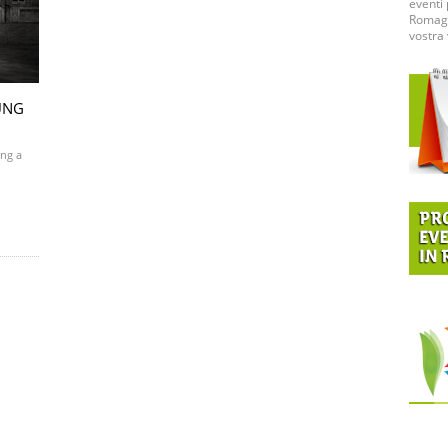
eventi 
Romagna
vostra 
UNG
ung a