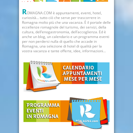
R
OMAGNA.COM è appuntamenti, eventi, hotel,
curiosità… tutto ciò che serve per trascorrere in
Romagna molto più che una vacanza. È il portale delle
eccellenze romagnole del turismo, dei servizi, della
cultura, dell’enogastronomia, dell’accoglienza. Ed è
anche un blog, un calendario e un programma eventi
per non perdersi nulla di quello che accade in
Romagna, una selezione di hotel di qualità per la
vostra vacanza e tante offerte, idee, informazioni…