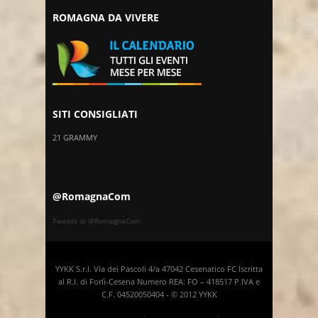
ROMAGNA DA VIVERE
SITI CONSIGLIATI
21 GRAMMY
@RomagnaCom
Tweets di @RomagnaCom
YYKK S.r.l. Via dei Pascoli 4/a 47042 Cesenatico FC Iscritta
al R.I. di Forlì-Cesena Numero REA: FO – 418517 P.IVA e
C.F. 04520050404 - © 2012 YYKK