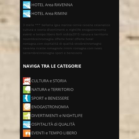
HOTEL Area RAVENNA
HOTEL Area RIMINI
3 stelle ***
bellaria igea marina
cervia
cesena
cesenatico
cultura e storia
divertimenti e nightlife
enogastronomia
eventi e tempo libero
forlì
istêda2015
natura e territorio
novembreinromagna
offerte hotel
offerte hotel
romagna.com
ospitalità di qualità
ottobreinromagna
ravenna
ricette romagnole
rimini
romagna.com news
settembreinromagna
sport e benessere
NAVIGA TRA LE CATEGORIE
CULTURA e STORIA
NATURA e TERRITORIO
SPORT e BENESSERE
ENOGASTRONOMIA
DIVERTIMENTI e NIGHTLIFE
OSPITALITÀ di QUALITÀ
EVENTI e TEMPO LIBERO