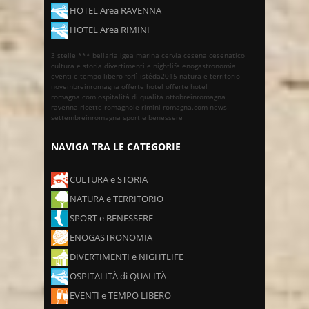
HOTEL Area RAVENNA
HOTEL Area RIMINI
3 stelle ***
bellaria igea marina
cervia
cesena
cesenatico
cultura e storia
divertimenti e nightlife
enogastronomia
eventi e tempo libero
forlì
istêda2015
natura e territorio
novembreinromagna
offerte hotel
offerte hotel
romagna.com
ospitalità di qualità
ottobreinromagna
ravenna
ricette romagnole
rimini
romagna.com news
settembreinromagna
sport e benessere
NAVIGA TRA LE CATEGORIE
CULTURA e STORIA
NATURA e TERRITORIO
SPORT e BENESSERE
ENOGASTRONOMIA
DIVERTIMENTI e NIGHTLIFE
OSPITALITÀ di QUALITÀ
EVENTI e TEMPO LIBERO