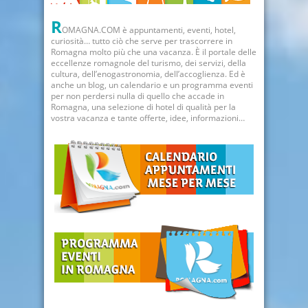
R
OMAGNA.COM è appuntamenti, eventi, hotel,
curiosità… tutto ciò che serve per trascorrere in
Romagna molto più che una vacanza. È il portale delle
eccellenze romagnole del turismo, dei servizi, della
cultura, dell’enogastronomia, dell’accoglienza. Ed è
anche un blog, un calendario e un programma eventi
per non perdersi nulla di quello che accade in
Romagna, una selezione di hotel di qualità per la
vostra vacanza e tante offerte, idee, informazioni…