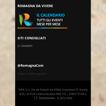
ROMAGNA DA VIVERE
SITI CONSIGLIATI
21 GRAMMY
@RomagnaCom
Tweets di @RomagnaCom
YYKK S.r.l. Via dei Pascoli 4/a 47042 Cesenatico FC Iscritta
al R.I. di Forlì-Cesena Numero REA: FO – 418517 P.IVA e
C.F. 04520050404 - © 2012 YYKK