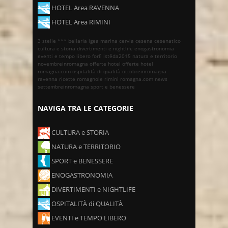
HOTEL Area RAVENNA
HOTEL Area RIMINI
3 stelle ***
bellaria igea marina
cervia
cesena
cesenatico
cultura e storia
divertimenti e nightlife
enogastronomia
eventi e tempo libero
forlì
istêda2015
natura e territorio
novembreinromagna
offerte hotel
offerte hotel
romagna.com
ospitalità di qualità
ottobreinromagna
ravenna
ricette romagnole
rimini
romagna.com news
settembreinromagna
sport e benessere
NAVIGA TRA LE CATEGORIE
CULTURA e STORIA
NATURA e TERRITORIO
SPORT e BENESSERE
ENOGASTRONOMIA
DIVERTIMENTI e NIGHTLIFE
OSPITALITÀ di QUALITÀ
EVENTI e TEMPO LIBERO