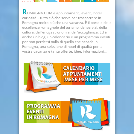
R
OMAGNA.COM è appuntamenti, eventi, hotel,
curiosità… tutto ciò che serve per trascorrere in
Romagna molto più che una vacanza. È il portale delle
eccellenze romagnole del turismo, dei servizi, della
cultura, dell’enogastronomia, dell’accoglienza. Ed è
anche un blog, un calendario e un programma eventi
per non perdersi nulla di quello che accade in
Romagna, una selezione di hotel di qualità per la
vostra vacanza e tante offerte, idee, informazioni…