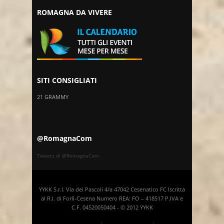
ROMAGNA DA VIVERE
SITI CONSIGLIATI
21 GRAMMY
@RomagnaCom
Tweets di @RomagnaCom
YYKK S.r.l. Via dei Pascoli 4/a 47042 Cesenatico FC Iscritta
al R.I. di Forlì-Cesena Numero REA: FO – 418517 P.IVA e
C.F. 04520050404 - © 2012 YYKK