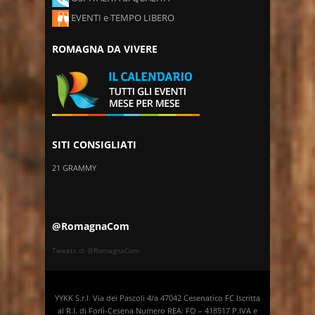
EVENTI e TEMPO LIBERO
ROMAGNA DA VIVERE
SITI CONSIGLIATI
21 GRAMMY
@RomagnaCom
Tweets di @RomagnaCom
YYKK S.r.l. Via dei Pascoli 4/a 47042 Cesenatico FC Iscritta
al R.I. di Forlì-Cesena Numero REA: FO – 418517 P.IVA e