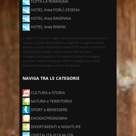
TUTTA LA ROMAGNA
HOTEL Area FORLÌ-CESENA
HOTEL Area RAVENNA
HOTEL Area RIMINI
3 stelle ***
bellaria igea marina
cervia
cesena
cesenatico
cultura e storia
divertimenti e nightlife
enogastronomia
eventi e tempo libero
forlì
istêda2015
natura e territorio
novembreinromagna
offerte hotel
offerte hotel
romagna.com
ospitalità di qualità
ottobreinromagna
ravenna
ricette romagnole
rimini
romagna.com news
settembreinromagna
sport e benessere
NAVIGA TRA LE CATEGORIE
CULTURA e STORIA
NATURA e TERRITORIO
SPORT e BENESSERE
ENOGASTRONOMIA
DIVERTIMENTI e NIGHTLIFE
OSPITALITÀ di QUALITÀ