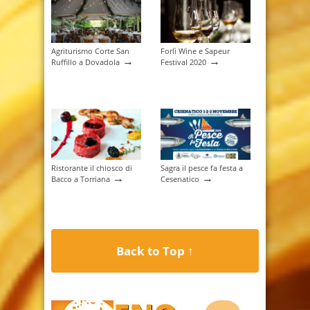
Agriturismo Corte San
Forlì Wine e Sapeur
→
→
Ruffillo a Dovadola
Festival 2020
Ristorante il chiosco di
Sagra il pesce fa festa a
→
→
Bacco a Torriana
Cesenatico
Back to Top ↑