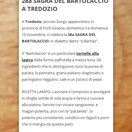
28a SAGRA DEL BARTOLACCIO
A TREDOZIO
A
Tredozio
, piccolo borgo appenninico in
provincia di Forlì-Cesena, domenica 3 e domenica
10 novembre, si celebra la
28a SAGRA DEL
BARTOLACCIO
, in dialetto detto “e Bartlàz”.
Il “Bartolaccio” è un particolare
tortello alla
lastra
dalla forma paffutella a mezza luna. Gli
ingredienti che lo distinguono sono la purea di
patata, la pancetta, grana padano stagionato o
parmigiano reggiano, sale e un pizzico di pepe.
RICETTA LAMPO: Lavorare il composto e avvolgere
in sfoglia sottile di sola acqua e farina e cuocere
alla piastra. Servire con vivace sangiovese e
magari polenta, anzi con la “paciàrela”, la
polenta più consistente, condita con fagioli e porri
che si mangia da questa parti.