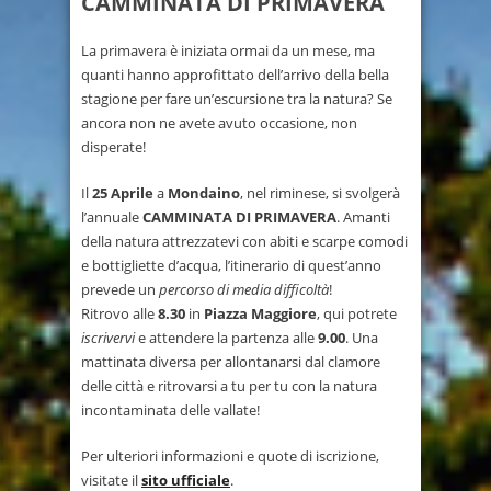
CAMMINATA DI PRIMAVERA
La primavera è iniziata ormai da un mese, ma
quanti hanno approfittato dell’arrivo della bella
stagione per fare un’escursione tra la natura? Se
ancora non ne avete avuto occasione, non
disperate!
Il
25 Aprile
a
Mondaino
, nel riminese, si svolgerà
l’annuale
CAMMINATA DI PRIMAVERA
. Amanti
della natura attrezzatevi con abiti e scarpe comodi
e bottigliette d’acqua, l’itinerario di quest’anno
prevede un
percorso di media difficoltà
!
Ritrovo alle
8.30
in
Piazza Maggiore
, qui potrete
iscrivervi
e attendere la partenza alle
9.00
. Una
mattinata diversa per allontanarsi dal clamore
delle città e ritrovarsi a tu per tu con la natura
incontaminata delle vallate!
Per ulteriori informazioni e quote di iscrizione,
visitate il
sito ufficiale
.