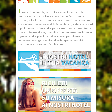
I
tinerari nel verde, borghi e castelli, segreti del
territorio da custodire e scoprire nell’entroterra
romagnolo. Un entroterra che appassiona la mente,
conquista il palato e soddisfa la vista grazie a prodotti
tipici, numerosi eventi e panorami mozzafiato. Per la
sua conformazione, il territorio è perfetto per itinerari
rigeneranti a piedi o su due ruote, per vivere la
vacanza coniugando vita all’aria aperta, attività
sportiva e amore per l’ambiente.