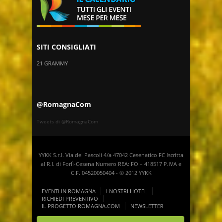
SITI CONSIGLIATI
21 GRAMMY
@RomagnaCom
Tweets di @RomagnaCom
YYKK S.r.l. Via dei Pascoli 4/a 47042 Cesenatico FC Iscritta
al R.I. di Forlì-Cesena Numero REA: FO – 418517 P.IVA e
C.F. 04520050404 - © 2012 YYKK
EVENTI IN ROMAGNA
I NOSTRI HOTEL
RICHIEDI PREVENTIVO
IL PROGETTO ROMAGNA.COM
NEWSLETTER