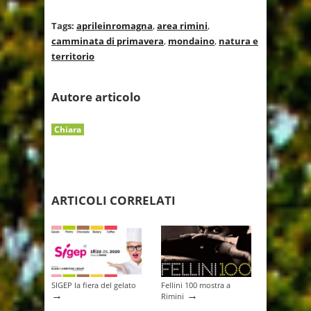
Tags:
aprileinromagna
,
area rimini
,
camminata di primavera
,
mondaino
,
natura e
territorio
Autore articolo
Chiara
ARTICOLI CORRELATI
SIGEP la fiera del gelato
Fellini 100 mostra a
→
→
Rimini