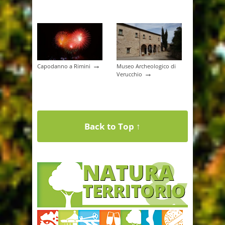
→
Capodanno a Rimini
Museo Archeologico di
→
Verucchio
Back to Top ↑