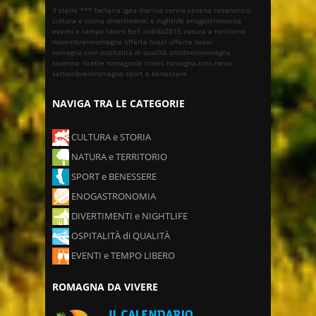
3 stelle ***
bellaria igea marina
cervia
cesena
cesenatico
cultura e storia
divertimenti e nightlife
enogastronomia
eventi e tempo libero
forlì
istêda2015
natura e territorio
novembreinromagna
offerte hotel
offerte hotel
romagna.com
ospitalità di qualità
ottobreinromagna
ravenna
ricette romagnole
rimini
romagna.com news
settembreinromagna
sport e benessere
NAVIGA TRA LE CATEGORIE
CULTURA e STORIA
NATURA e TERRITORIO
SPORT e BENESSERE
ENOGASTRONOMIA
DIVERTIMENTI e NIGHTLIFE
OSPITALITÀ di QUALITÀ
EVENTI e TEMPO LIBERO
ROMAGNA DA VIVERE