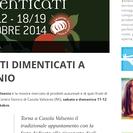
tinera
territo
romagn
conquis
prodott
mozzafi
perfett
ruote, 
aperta,
a
TI DIMENTICATI A
NIO
alsenio
è la mostra mercato di prodotti autunnali e di quei frutti di
l Centro Storico di Casola Valsenio (RA),
sabato e domenica 11-12
ttobre
.
Torna a Casola Valsenio il
tradizionale appuntamento con la
festa dedicata alla riscoperta degli