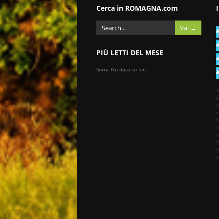
Cerca in ROMAGNA.com
PIÙ LETTI DEL MESE
Sorry. No data so far.
3
c
d
e
n
o
o
r
r
s