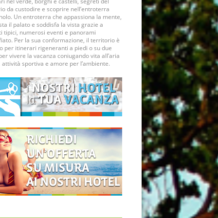
ri nel verde, borghi e castelli, segreti del
rio da custodire e scoprire nell’entroterra
olo. Un entroterra che appassiona la mente,
ta il palato e soddisfa la vista grazie a
i tipici, numerosi eventi e panorami
ato. Per la sua conformazione, il territorio è
o per itinerari rigeneranti a piedi o su due
per vivere la vacanza coniugando vita all’aria
 attività sportiva e amore per l’ambiente.