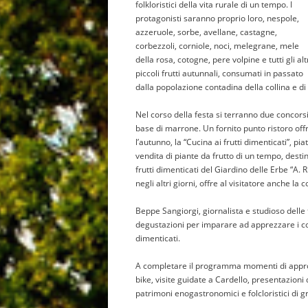
folkloristici della vita rurale di un tempo. I
protagonisti saranno proprio loro, nespole,
azzeruole, sorbe, avellane, castagne,
corbezzoli, corniole, noci, melegrane, mele
della rosa, cotogne, pere volpine e tutti gli alt
piccoli frutti autunnali, consumati in passato
dalla popolazione contadina della collina e d
Nel corso della festa si terranno due concorsi
base di marrone. Un fornito punto ristoro offri
l’autunno, la “Cucina ai frutti dimenticati”, p
vendita di piante da frutto di un tempo, desti
frutti dimenticati del Giardino delle Erbe “A. 
negli altri giorni, offre al visitatore anche la
Beppe Sangiorgi, giornalista e studioso delle 
degustazioni per imparare ad apprezzare i color
dimenticati.
A completare il programma momenti di approfo
bike, visite guidate a Cardello, presentazioni 
patrimoni enogastronomici e folcloristici di g