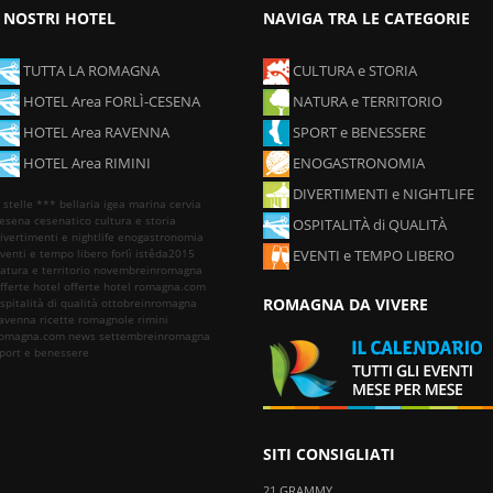
I NOSTRI HOTEL
NAVIGA TRA LE CATEGORIE
TUTTA LA ROMAGNA
CULTURA e STORIA
HOTEL Area FORLÌ-CESENA
NATURA e TERRITORIO
HOTEL Area RAVENNA
SPORT e BENESSERE
HOTEL Area RIMINI
ENOGASTRONOMIA
DIVERTIMENTI e NIGHTLIFE
 stelle ***
bellaria igea marina
cervia
esena
cesenatico
cultura e storia
OSPITALITÀ di QUALITÀ
ivertimenti e nightlife
enogastronomia
venti e tempo libero
forlì
istêda2015
EVENTI e TEMPO LIBERO
atura e territorio
novembreinromagna
fferte hotel
offerte hotel romagna.com
ROMAGNA DA VIVERE
spitalità di qualità
ottobreinromagna
avenna
ricette romagnole
rimini
omagna.com news
settembreinromagna
port e benessere
SITI CONSIGLIATI
21 GRAMMY