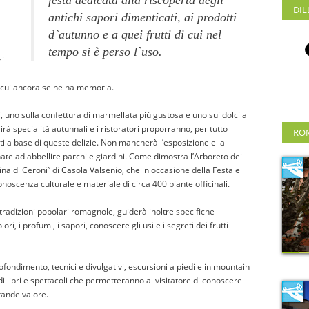
DIL
antichi sapori dimenticati, ai prodotti
d`autunno e a quei frutti di cui nel
tempo si è perso l`uso.
ri
i cui ancora se ne ha memoria.
, uno sulla confettura di marmellata più gustosa e uno sui dolci a
rà specialità autunnali e i ristoratori proporranno, per tutto
RO
iatti a base di queste delizie. Non mancherà l’esposizione e la
nate ad abbellire parchi e giardini. Come dimostra l’Arboreto dei
Rinaldi Ceroni” di Casola Valsenio, che in occasione della Festa e
 conoscenza culturale e materiale di circa 400 piante officinali.
tradizioni popolari romagnole, guiderà inoltre specifiche
i, i profumi, i sapori, conoscere gli usi e i segreti dei frutti
ndimento, tecnici e divulgativi, escursioni a piedi e in mountain
di libri e spettacoli che permetteranno al visitatore di conoscere
rande valore.