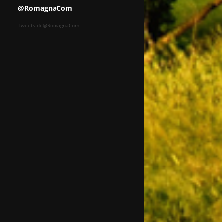
@RomagnaCom
Tweets di @RomagnaCom