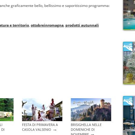
 e anche graficamente bello, bellissimo e saporitissimo programma:
atura e territorio
,
ottobreinromagna
,
prodotti autunnali
LI
FESTA DI PRIMAVERA A
BRISIGHELLA NELLE
→
 DI
CASOLA VALSENIO
DOMENICHE DI
→
NOVEMBRE