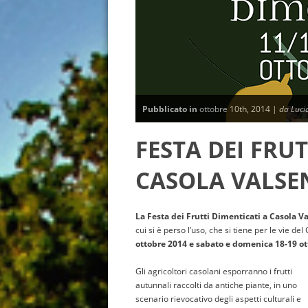
Pubblicato in
ottobre 10th, 2014 |
da Luci
FESTA DEI FRUT
CASOLA VALSE
La Festa dei Frutti Dimenticati a Casola V
cui si è perso l’uso, che si tiene per le vie de
ottobre 2014 e sabato e domenica 18-19 o
Gli agricoltori casolani esporranno i frutti
autunnali raccolti da antiche piante, in uno
scenario rievocativo degli aspetti culturali e