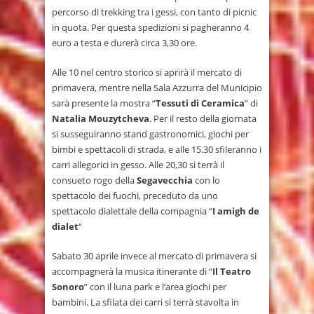
percorso di trekking tra i gessi, con tanto di picnic
in quota. Per questa spedizioni si pagheranno 4
euro a testa e durerà circa 3,30 ore.
Alle 10 nel centro storico si aprirà il mercato di
primavera, mentre nella Sala Azzurra del Municipio
sarà presente la mostra “
Tessuti di Ceramica
” di
Natalia Mouzytcheva
. Per il resto della giornata
si susseguiranno stand gastronomici, giochi per
bimbi e spettacoli di strada, e alle 15.30 sfileranno i
carri allegorici in gesso. Alle 20,30 si terrà il
consueto rogo della
Segavecchia
con lo
spettacolo dei fuochi, preceduto da uno
spettacolo dialettale della compagnia “
I amigh de
dialet
“
Sabato 30 aprile invece al mercato di primavera si
accompagnerà la musica itinerante di “
Il Teatro
Sonoro
” con il luna park e l’area giochi per
bambini. La sfilata dei carri si terrà stavolta in