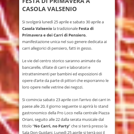
FESTA DI PRIMAVERA A
CASOLA VALSENIO
Si svolgerà lunedì 25 aprile e sabato 30 aprile a
Casola Valsenio
la tradizionale
Festa di
Primavera e dei Carri di Pensiero
,
manifestazione unica nel suo genere dedicata ai
carri allegorici di pensiero, fatti in gesso.
Le vie del centro storico saranno animate da
bancarelle, sfilate di carri e laboratori e
intrattenimenti per bambini ed esposizioni di
opere d’arte da parte di pittori che esporranno le
loro opere nelle vetrine dei negozi.
Si comincia sabato 23 aprile con l’arrivo dei carri in
paese alle 20, il giorno seguente si aprirà lo stand
gastronomico della Pro Loco nella centrale Piazza
Oriani, seguito alle 22 dalla serata musicale dal
titolo “
No Carri, no Party
” che si terrà presso la
Sala Don Guidani. Lunedì 25 aprile si terrà poi il