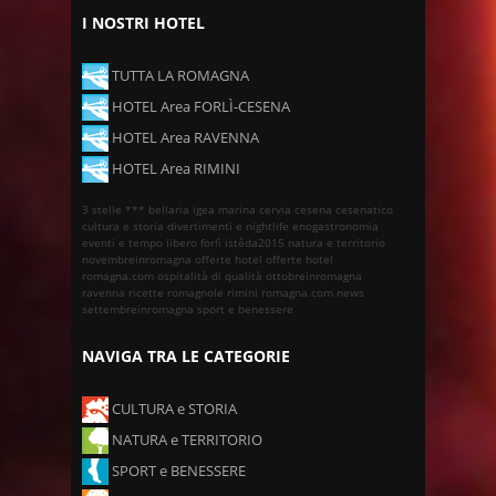
I NOSTRI HOTEL
TUTTA LA ROMAGNA
HOTEL Area FORLÌ-CESENA
HOTEL Area RAVENNA
HOTEL Area RIMINI
3 stelle ***
bellaria igea marina
cervia
cesena
cesenatico
cultura e storia
divertimenti e nightlife
enogastronomia
eventi e tempo libero
forlì
istêda2015
natura e territorio
novembreinromagna
offerte hotel
offerte hotel
romagna.com
ospitalità di qualità
ottobreinromagna
ravenna
ricette romagnole
rimini
romagna.com news
settembreinromagna
sport e benessere
NAVIGA TRA LE CATEGORIE
CULTURA e STORIA
NATURA e TERRITORIO
SPORT e BENESSERE