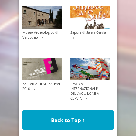
Museo Archeologico di
Sapore di Sale a Cervia
→
→
Verucchio
BELLARIA FILM FESTIVAL
FESTIVAL
→
2016
INTERNAZIONALE
DELL’AQUILONE A
→
CERVIA
Back to Top ↑