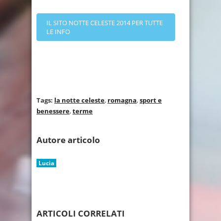
IL SITO NOTTE CELESTE 2014 PER TUTTE
LE INFO
Tags:
la notte celeste
,
romagna
,
sport e
benessere
,
terme
Autore articolo
Lucia
ARTICOLI CORRELATI