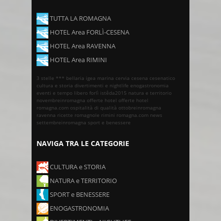
TUTTA LA ROMAGNA
HOTEL Area FORLÌ-CESENA
HOTEL Area RAVENNA
HOTEL Area RIMINI
3 stelle ***
bellaria igea marina
cervia
cesena
cesenatico
cultura e storia
divertimenti e nightlife
enogastronomia
eventi e tempo libero
forlì
istêda2015
natura e territorio
novembreinromagna
offerte hotel
offerte hotel
romagna.com
ospitalità di qualità
ottobreinromagna
ravenna
ricette romagnole
rimini
romagna.com news
settembreinromagna
sport e benessere
NAVIGA TRA LE CATEGORIE
CULTURA e STORIA
NATURA e TERRITORIO
SPORT e BENESSERE
ENOGASTRONOMIA