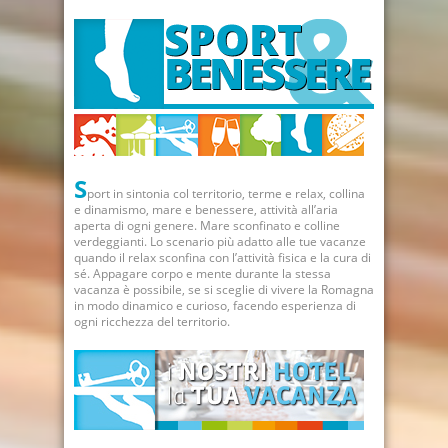
S
port in sintonia col territorio, terme e relax, collina
e dinamismo, mare e benessere, attività all’aria
aperta di ogni genere. Mare sconfinato e colline
verdeggianti. Lo scenario più adatto alle tue vacanze
quando il relax sconfina con l’attività fisica e la cura di
sé. Appagare corpo e mente durante la stessa
vacanza è possibile, se si sceglie di vivere la Romagna
in modo dinamico e curioso, facendo esperienza di
ogni ricchezza del territorio.