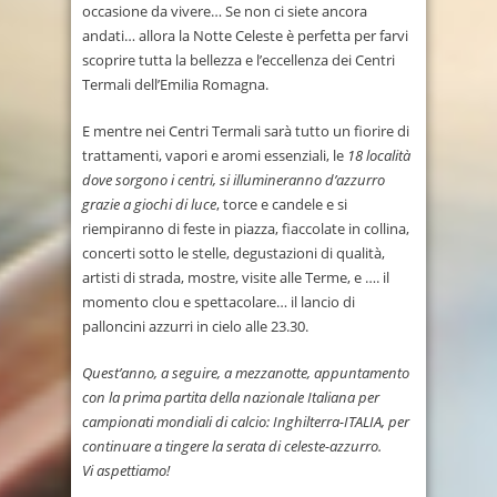
occasione da vivere… Se non ci siete ancora
andati… allora la Notte Celeste è perfetta per farvi
scoprire tutta la bellezza e l’eccellenza dei Centri
Termali dell’Emilia Romagna.
E mentre nei Centri Termali sarà tutto un fiorire di
trattamenti, vapori e aromi essenziali, le
18 località
dove sorgono i centri, si illumineranno d’azzurro
grazie a giochi di luce
, torce e candele e si
riempiranno di feste in piazza, fiaccolate in collina,
concerti sotto le stelle, degustazioni di qualità,
artisti di strada, mostre, visite alle Terme, e …. il
momento clou e spettacolare… il lancio di
palloncini azzurri in cielo alle 23.30.
Quest’anno, a seguire, a mezzanotte, appuntamento
con la prima partita della nazionale Italiana per
campionati mondiali di calcio: Inghilterra-ITALIA, per
continuare a tingere la serata di celeste-azzurro.
Vi aspettiamo!