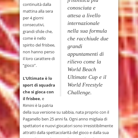
continuità dalla
conosciuta e
mattina alla sera
attesa a livello
per 4 giorni
internazionale
consecutivi,
nella sua formula
grandi sfide che,
come è nello
che racchiude due
spirito del frisbee,
grandi
non hanno perso
appuntamenti di
il loro carattere di
rilievo come la
“gioco”.
World Beach
Ultimate Cup e il
L’Ultimate è lo
World Freestyle
sport di squadra
che si gioca con
Challenge.
il frisbee
, e
Rimini è la patria
della sua versione su sabbia, nata proprio con il
Paganello ben 25 anni fa. Ogni anno migliaia di
spettatori e nuovi giocatori sono irresistibilmente
attratti dalla spettacolarità del gioco e dalla sua