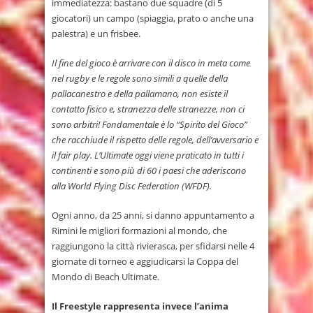
immediatezza: bastano due squadre (di 5
giocatori) un campo (spiaggia, prato o anche una
palestra) e un frisbee.
Il fine del gioco è arrivare con il disco in meta come
nel rugby e le regole sono simili a quelle della
pallacanestro e della pallamano, non esiste il
contatto fisico e, stranezza delle stranezze, non ci
sono arbitri! Fondamentale è lo “Spirito del Gioco”
che racchiude il rispetto delle regole, dell’avversario e
il fair play. L’Ultimate oggi viene praticato in tutti i
continenti e sono più di 60 i paesi che aderiscono
alla World Flying Disc Federation (WFDF).
Ogni anno, da 25 anni, si danno appuntamento a
Rimini le migliori formazioni al mondo, che
raggiungono la città rivierasca, per sfidarsi nelle 4
giornate di torneo e aggiudicarsi la Coppa del
Mondo di Beach Ultimate.
Il Freestyle rappresenta invece l’anima