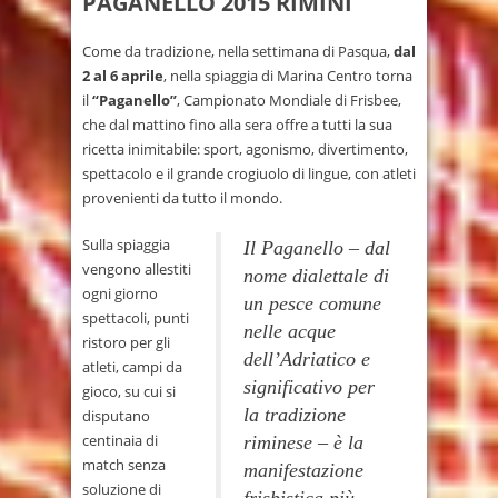
PAGANELLO 2015 RIMINI
Come da tradizione, nella settimana di Pasqua,
dal
2 al 6 aprile
, nella spiaggia di Marina Centro torna
il
“Paganello”
, Campionato Mondiale di Frisbee,
che dal mattino fino alla sera offre a tutti la sua
ricetta inimitabile: sport, agonismo, divertimento,
spettacolo e il grande crogiuolo di lingue, con atleti
provenienti da tutto il mondo.
Sulla spiaggia
Il Paganello – dal
vengono allestiti
nome dialettale di
ogni giorno
un pesce comune
spettacoli, punti
nelle acque
ristoro per gli
dell’Adriatico e
atleti, campi da
significativo per
gioco, su cui si
la tradizione
disputano
centinaia di
riminese – è la
match senza
manifestazione
soluzione di
frisbistica più