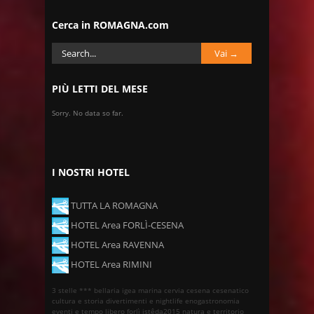
Cerca in ROMAGNA.com
PIÙ LETTI DEL MESE
Sorry. No data so far.
I NOSTRI HOTEL
TUTTA LA ROMAGNA
HOTEL Area FORLÌ-CESENA
HOTEL Area RAVENNA
HOTEL Area RIMINI
3 stelle ***
bellaria igea marina
cervia
cesena
cesenatico
cultura e storia
divertimenti e nightlife
enogastronomia
eventi e tempo libero
forlì
istêda2015
natura e territorio