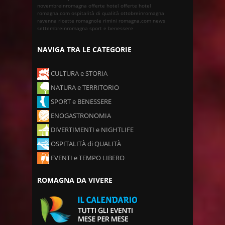
novembreinromagna
offerte hotel
offerte hotel
romagna.com
ospitalità di qualità
ottobreinromagna
ravenna
ricette romagnole
rimini
romagna.com news
settembreinromagna
sport e benessere
NAVIGA TRA LE CATEGORIE
CULTURA e STORIA
NATURA e TERRITORIO
SPORT e BENESSERE
ENOGASTRONOMIA
DIVERTIMENTI e NIGHTLIFE
OSPITALITÀ di QUALITÀ
EVENTI e TEMPO LIBERO
ROMAGNA DA VIVERE