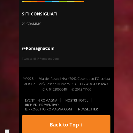
SITI CONSIGLIATI
21 GRAMMY
@RomagnaCom
Tweets di @RomagnaCom
YYKK S.r.l. Via dei Pascoli 4/a 47042 Cesenatico FC Iscritta
al R.I. di Forlì-Cesena Numero REA: FO – 418517 P.IVA e
C.F. 04520050404 - © 2012 YYKK
EVENTI IN ROMAGNA
I NOSTRI HOTEL
RICHIEDI PREVENTIVO
IL PROGETTO ROMAGNA.COM
NEWSLETTER
Back to Top ↑