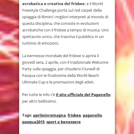
acrobatica e creativa del frisbee
, e il World
Freestyle Challenge porta sul red carpet della
spiaggia di Rimini i migliori interpreti al mondo di
questa disciplina, che consiste in evoluzioni
acrobatiche con il frisbee a tempo di musica. Uno
spettacolo unico, che trascina il pubblico in un
turbinio di emozioni.
La kermesse mondiale del frisbee si aprirà il
giovedì sera, 2 aprile, con il tradizionale Welcome
Party sulla spiaggia, per chiudersi il lunedì di
Pasqua con le finalissime della World Beach
Ultimate Cup e le premiazioni degli atleti.
Per tutte le info c’è
il sito ufficiale del Paganello
,
per altro bellissimo.
Tags:
aprileinromagna
,
frisbee
,
paganello
,
pasqua2015
,
sport e benessere