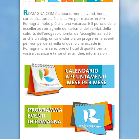
R
OMAGNA.COM è appuntamenti, eventi, hotel,
curiosità… tutto ciò che serve per trascorrere in
Romagna molto più che una vacanza. È il portale delle
eccellenze romagnole del turismo, dei servizi, della
cultura, dell’enogastronomia, dell’accoglienza. Ed è
anche un blog, un calendario e un programma eventi
per non perdersi nulla di quello che accade in
Romagna, una selezione di hotel di qualità per la
vostra vacanza e tante offerte, idee, informazioni…