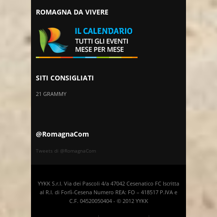
ROMAGNA DA VIVERE
SITI CONSIGLIATI
21 GRAMMY
@RomagnaCom
Tweets di @RomagnaCom
YYKK S.r.l. Via dei Pascoli 4/a 47042 Cesenatico FC Iscritta
al R.I. di Forlì-Cesena Numero REA: FO – 418517 P.IVA e
C.F. 04520050404 - © 2012 YYKK