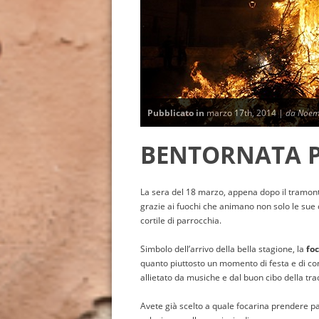
Pubblicato in
marzo 17th, 2014 |
da Noem
BENTORNATA P
La sera del 18 marzo, appena dopo il tramonto
grazie ai fuochi che animano non solo le sue
cortile di parrocchia.
Simbolo dell’arrivo della bella stagione, la
fo
quanto piuttosto un momento di festa e di con
allietato da musiche e dal buon cibo della tr
Avete già scelto a quale focarina prendere par