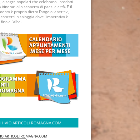
ci, a sagre popolari che celebrano i prodotti
a itinerari alla scoperta di paesi e città. E il
mento è proprio dietro l’angolo: aperitivi,
 concerti in spiaggia dove l’imperativo è
 fino all’alba.
HIVIO ARTICOLI ROMAGNA.COM
VIO ARTICOLI ROMAGNA.COM