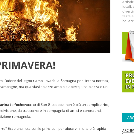
artisti
locali, 
diverti
feste e
ballare
i
RIMAVERA!
, l’odore del legno riarso invade la Romagna per l’intera nottata,
 campagne, ma qualsiasi spiazzo ampio e aperto, una piazza o un
carina
(o
focheraccia
)
di San Giuseppe, non è più un semplice rito,
divisione, da trascorrere in compagnia di amici e conoscenti,
adizione romagnola.
ARC
te? Ecco una lista con le principali per aiutarvi in una più rapida
ARCHI