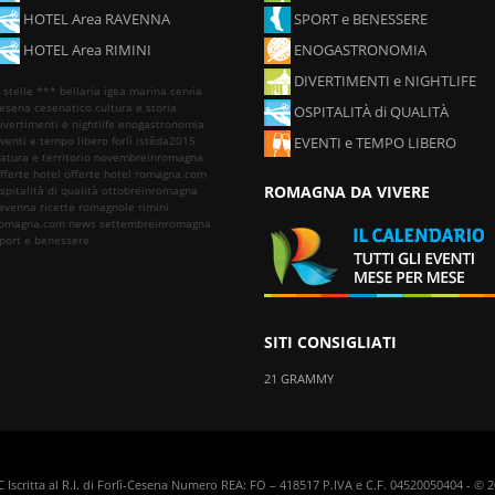
HOTEL Area RAVENNA
SPORT e BENESSERE
HOTEL Area RIMINI
ENOGASTRONOMIA
DIVERTIMENTI e NIGHTLIFE
 stelle ***
bellaria igea marina
cervia
esena
cesenatico
cultura e storia
OSPITALITÀ di QUALITÀ
ivertimenti e nightlife
enogastronomia
venti e tempo libero
forlì
istêda2015
EVENTI e TEMPO LIBERO
atura e territorio
novembreinromagna
fferte hotel
offerte hotel romagna.com
ROMAGNA DA VIVERE
spitalità di qualità
ottobreinromagna
avenna
ricette romagnole
rimini
omagna.com news
settembreinromagna
port e benessere
SITI CONSIGLIATI
21 GRAMMY
FC Iscritta al R.I. di Forlì-Cesena Numero REA: FO – 418517 P.IVA e C.F. 04520050404 - ©