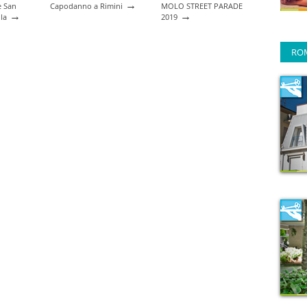
→
e San
Capodanno a Rimini
MOLO STREET PARADE
→
→
la
2019
RO