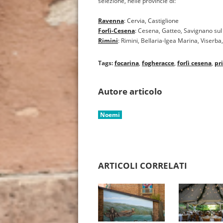
selezione, nelle provincie di:
Ravenna
:
Cervia,
Castiglione
Forlì-Cesena
: Cesena, Gatteo, Savignano su
Rimini
:
Rimini, B
ellaria-Igea Marina,
Viserba
Tags:
focarina
,
fogheracce
,
forlì cesena
,
pr
Autore articolo
Noemi
ARTICOLI CORRELATI