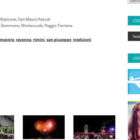
l Rubicone, San Mauro Pascoli
CE
,
Gemmano,
Montescudo,
Poggio Torriana
imavera
,
ravenna
,
rimini
,
san giuseppe
,
tradizioni
OSP