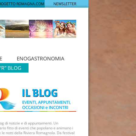
PROGETTO ROMAGNA.COM
NEWSLETTER
E
ENOGASTRONOMIA
“R” BLOG
log di notizie e di appuntamenti. Un
rio fitto di eventi che popolano e animano i
e le notti della Riviera Romagnola. Da festival