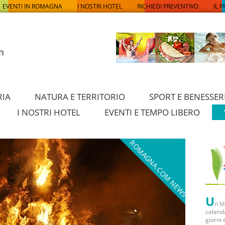
EVENTI IN ROMAGNA
I NOSTRI HOTEL
RICHIEDI PREVENTIVO
IL 
RIA
NATURA E TERRITORIO
SPORT E BENESSER
I NOSTRI HOTEL
EVENTI E TEMPO LIBERO
ROMAGNA.COM NEWS
U
n b
calenda
giorni 