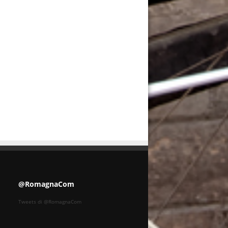
@RomagnaCom
Tweets di @RomagnaCom