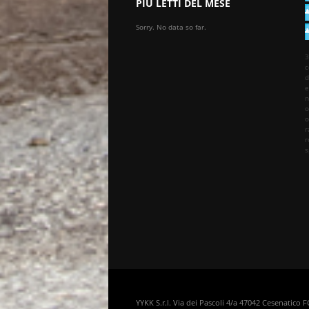
PIÙ LETTI DEL MESE
Sorry. No data so far.
3
c
d
e
n
o
o
r
r
s
YYKK S.r.l. Via dei Pascoli 4/a 47042 Cesenatico 