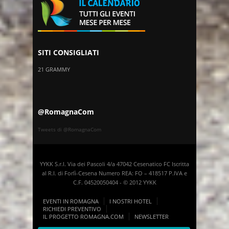
SITI CONSIGLIATI
21 GRAMMY
@RomagnaCom
Tweets di @RomagnaCom
YYKK S.r.l. Via dei Pascoli 4/a 47042 Cesenatico FC Iscritta
al R.I. di Forlì-Cesena Numero REA: FO – 418517 P.IVA e
C.F. 04520050404 - © 2012 YYKK
EVENTI IN ROMAGNA
I NOSTRI HOTEL
RICHIEDI PREVENTIVO
IL PROGETTO ROMAGNA.COM
NEWSLETTER