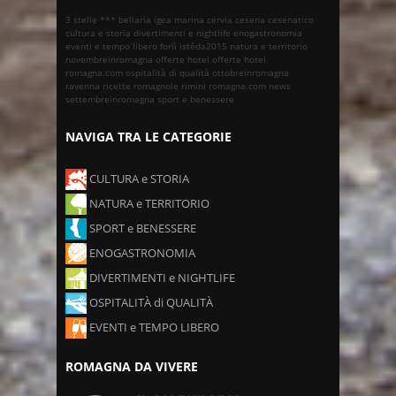
3 stelle ***
bellaria igea marina
cervia
cesena
cesenatico
cultura e storia
divertimenti e nightlife
enogastronomia
eventi e tempo libero
forlì
istêda2015
natura e territorio
novembreinromagna
offerte hotel
offerte hotel
romagna.com
ospitalità di qualità
ottobreinromagna
ravenna
ricette romagnole
rimini
romagna.com news
settembreinromagna
sport e benessere
NAVIGA TRA LE CATEGORIE
CULTURA e STORIA
NATURA e TERRITORIO
SPORT e BENESSERE
ENOGASTRONOMIA
DIVERTIMENTI e NIGHTLIFE
OSPITALITÀ di QUALITÀ
EVENTI e TEMPO LIBERO
ROMAGNA DA VIVERE