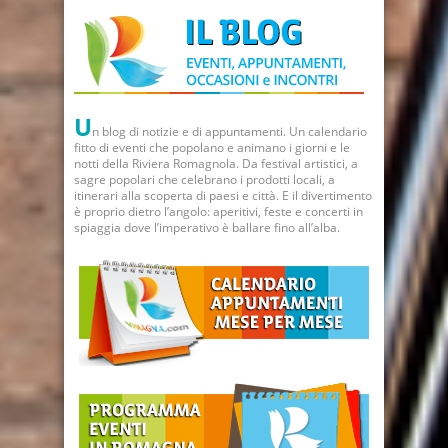
U
n blog di notizie e di appuntamenti. Un calendario
fitto di eventi che popolano e animano i giorni e le
notti della Riviera Romagnola. Da festival artistici, a
sagre popolari che celebrano i prodotti locali, a
itinerari alla scoperta di paesi e città. E il divertimento
è proprio dietro l’angolo: aperitivi, feste e concerti in
spiaggia dove l’imperativo è ballare fino all’alba.