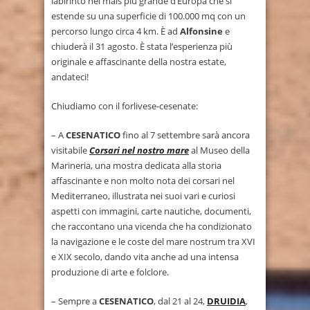
labirinto nel mais più grande d’Europa che si
estende su una superficie di 100.000 mq con un
percorso lungo circa 4 km. È ad
Alfonsine
e
chiuderà il 31 agosto. È stata l’esperienza più
originale e affascinante della nostra estate,
andateci!
Chiudiamo con il forlivese-cesenate:
– A
CESENATICO
fino al 7 settembre sarà ancora
visitabile
Corsari nel nostro mare
al Museo della
Marineria, una mostra dedicata alla storia
affascinante e non molto nota dei corsari nel
Mediterraneo, illustrata nei suoi vari e curiosi
aspetti con immagini, carte nautiche, documenti,
che raccontano una vicenda che ha condizionato
la navigazione e le coste del mare nostrum tra XVI
e XIX secolo, dando vita anche ad una intensa
produzione di arte e folclore.
– Sempre a
CESENATICO
, dal 21 al 24,
DRUIDIA
,