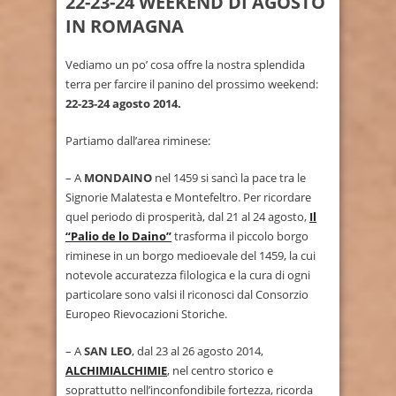
22-23-24 WEEKEND DI AGOSTO
IN ROMAGNA
Vediamo un po’ cosa offre la nostra splendida
terra per farcire il panino del prossimo weekend:
22-23-24 agosto 2014.
Partiamo dall’area riminese:
– A
MONDAINO
nel 1459 si sancì la pace tra le
Signorie Malatesta e Montefeltro. Per ricordare
quel periodo di prosperità, dal 21 al 24 agosto,
Il
“Palio de lo Daino”
trasforma il piccolo borgo
riminese in un borgo medioevale del 1459, la cui
notevole accuratezza filologica e la cura di ogni
particolare sono valsi il riconosci dal Consorzio
Europeo Rievocazioni Storiche.
– A
SAN LEO
, dal 23 al 26 agosto 2014,
ALCHIMIALCHIMIE
, nel centro storico e
soprattutto nell’inconfondibile fortezza, ricorda