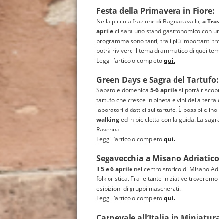
Festa della Primavera in Fiore:
Nella piccola frazione di Bagnacavallo,
a Tra
aprile
ci sarà uno stand gastronomico con un 
programma sono tanti, tra i più importanti tr
potrà rivivere il tema drammatico di quei tem
Leggi l’articolo completo
qui.
Green Days e Sagra del Tartufo:
Sabato e domenica
5-6 aprile
si potrà riscop
tartufo che cresce in pineta e vini della terra
laboratori didattici sul tartufo. È possibile i
walking
ed in bicicletta con la guida. La sagra
Ravenna.
Leggi l’articolo completo
qui.
Segavecchia a Misano Adriatico
Il
5 e 6 aprile
nel centro storico di Misano Ad
folkloristica. Tra le tante iniziative troveremo
esibizioni di gruppi mascherati.
Leggi l’articolo completo
qui.
Carnevale all’Italia in Miniatur