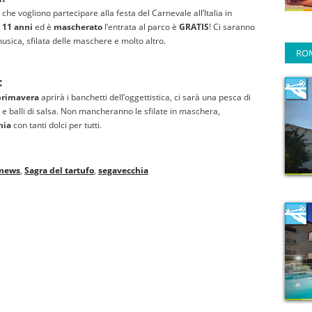
he vogliono partecipare alla festa del Carnevale all’Italia in
i
11 anni
ed è
mascherato
l’entrata al parco è
GRATIS
! Ci saranno
musica, sfilata delle maschere e molto altro.
RO
:
primavera
aprirà i banchetti dell’oggettistica, ci sarà una pesca di
i e balli di salsa. Non mancheranno le sfilate in maschera,
hia
con tanti dolci per tutti.
 news
,
Sagra del tartufo
,
segavecchia