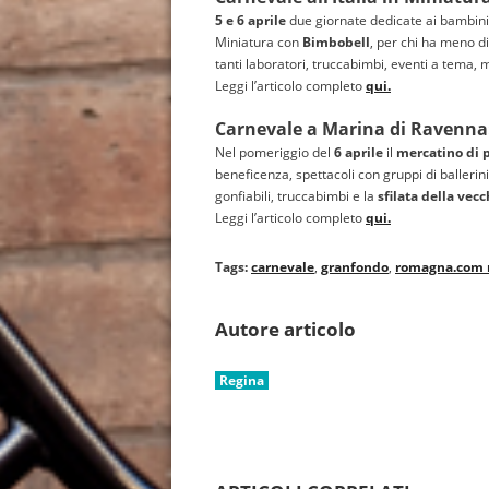
5 e 6 aprile
due giornate dedicate ai bambini c
Miniatura con
Bimbobell
, per chi ha meno d
tanti laboratori, truccabimbi, eventi a tema, 
Leggi l’articolo completo
qui.
Carnevale a Marina di Ravenna
Nel pomeriggio del
6 aprile
il
mercatino di 
beneficenza, spettacoli con gruppi di ballerin
gonfiabili, truccabimbi e la
sfilata della vecc
Leggi l’articolo completo
qui.
Tags:
carnevale
,
granfondo
,
romagna.com
Autore articolo
Regina