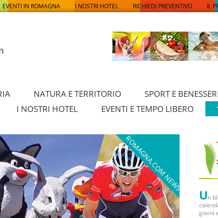
EVENTI IN ROMAGNA
I NOSTRI HOTEL
RICHIEDI PREVENTIVO
IL 
RIA
NATURA E TERRITORIO
SPORT E BENESSER
I NOSTRI HOTEL
EVENTI E TEMPO LIBERO
ROMAGNA.COM NEWS
U
n b
calenda
giorni 