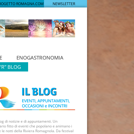
PROGETTO ROMAGNA.COM
NEWSLETTER
E
ENOGASTRONOMIA
“R” BLOG
log di notizie e di appuntamenti. Un
rio fitto di eventi che popolano e animano i
e le notti della Riviera Romagnola. Da festival