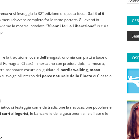
versara
si festeggia la 32° edizione di questa festa.
Dal 4 al 6
menu davvero completo fra le tante portate. Gli eventi in
CE
oviamo la mostra intitolata
“70 anni fa: La Liberazione”
in cui si
pi.
rire la tradizione locale dell’enogastronomia con piatti a base di
OSP
 di Romagna. Ci sarà il mercatino con prodotti tipici, la mostra,
noltre prenotare escursioni guidate di
nordic walking, moon
 si svolge all’interno del
parco naturale della Pineta
di Classe a
:
riatico si festeggia come da tradizione la rievocazione popolare e
 i
carri allegorici
, le bancarelle della gastronomia, le sfilate e le
a: