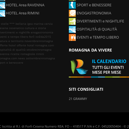
HOTEL Area RAVENNA
SPORT e BENESSERE
HOTEL Area RIMINI
ENOGASTRONOMIA
DIVERTIMENTI e NIGHTLIFE
 stelle ***
bellaria igea marina
cervia
esena
cesenatico
cultura e storia
OSPITALITÀ di QUALITÀ
ivertimenti e nightlife
enogastronomia
venti e tempo libero
forlì
istêda2015
EVENTI e TEMPO LIBERO
atura e territorio
novembreinromagna
fferte hotel
offerte hotel romagna.com
ROMAGNA DA VIVERE
spitalità di qualità
ottobreinromagna
avenna
ricette romagnole
rimini
omagna.com news
settembreinromagna
port e benessere
SITI CONSIGLIATI
21 GRAMMY
FC Iscritta al R.I. di Forlì-Cesena Numero REA: FO – 418517 P.IVA e C.F. 04520050404 - ©