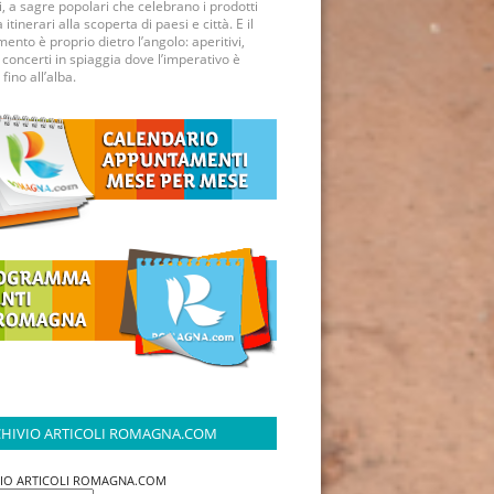
ci, a sagre popolari che celebrano i prodotti
a itinerari alla scoperta di paesi e città. E il
mento è proprio dietro l’angolo: aperitivi,
 concerti in spiaggia dove l’imperativo è
 fino all’alba.
HIVIO ARTICOLI ROMAGNA.COM
VIO ARTICOLI ROMAGNA.COM