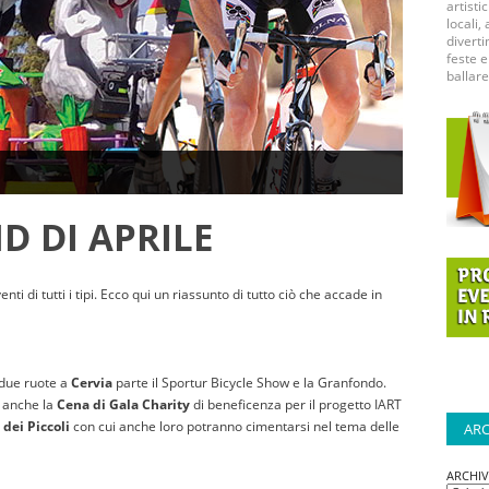
artisti
locali, 
diverti
feste e
ballare
D DI APRILE
nti di tutti i tipi. Ecco qui un riassunto di tutto ciò che accade in
 due ruote a
Cervia
parte il Sportur Bicycle Show e la Granfondo.
o anche la
Cena di Gala Charity
di beneficenza per il progetto IART
dei Piccoli
con cui anche loro potranno cimentarsi nel tema delle
ARC
ARCHI