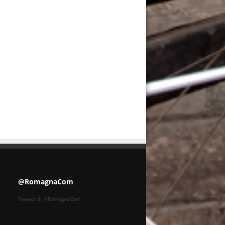
@RomagnaCom
Tweets di @RomagnaCom