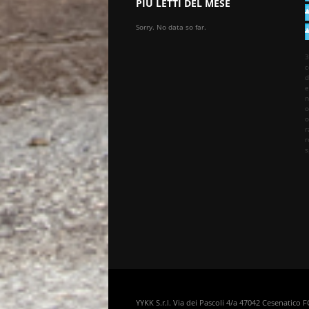
PIÙ LETTI DEL MESE
Sorry. No data so far.
3
c
d
e
n
o
o
r
r
s
YYKK S.r.l. Via dei Pascoli 4/a 47042 Cesenatico 