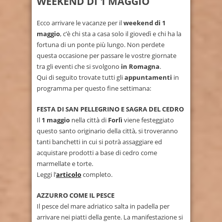
WEEKEND DI 1 MAGGIO
Ecco arrivare le vacanze per il
weekend di 1
maggio
, c’è chi sta a casa solo il giovedì e chi ha la
fortuna di un ponte più lungo. Non perdete
questa occasione per passare le vostre giornate
tra gli eventi che si svolgono
in Romagna
.
Qui di seguito trovate tutti gli
appuntamenti
in
programma per questo fine settimana:
FESTA DI SAN PELLEGRINO E SAGRA DEL CEDRO
Il
1 maggio
nella città di
Forlì
viene festeggiato
questo santo originario della città, si troveranno
tanti banchetti in cui si potrà assaggiare ed
acquistare prodotti a base di cedro come
marmellate e torte.
Leggi l’
articolo
completo.
AZZURRO COME IL PESCE
Il pesce del mare adriatico salta in padella per
arrivare nei piatti della gente. La manifestazione si