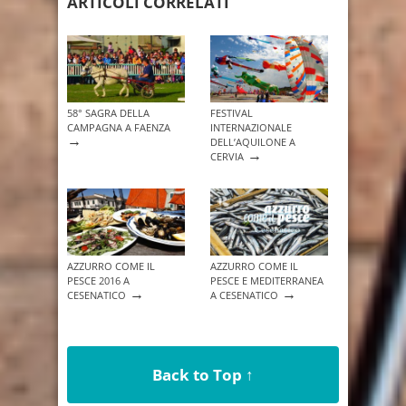
ARTICOLI CORRELATI
58° SAGRA DELLA
FESTIVAL
CAMPAGNA A FAENZA
INTERNAZIONALE
→
DELL’AQUILONE A
→
CERVIA
AZZURRO COME IL
AZZURRO COME IL
PESCE 2016 A
PESCE E MEDITERRANEA
→
→
CESENATICO
A CESENATICO
Back to Top ↑