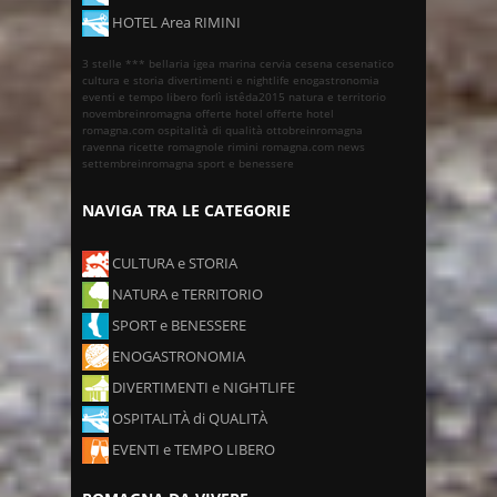
HOTEL Area RIMINI
3 stelle ***
bellaria igea marina
cervia
cesena
cesenatico
cultura e storia
divertimenti e nightlife
enogastronomia
eventi e tempo libero
forlì
istêda2015
natura e territorio
novembreinromagna
offerte hotel
offerte hotel
romagna.com
ospitalità di qualità
ottobreinromagna
ravenna
ricette romagnole
rimini
romagna.com news
settembreinromagna
sport e benessere
NAVIGA TRA LE CATEGORIE
CULTURA e STORIA
NATURA e TERRITORIO
SPORT e BENESSERE
ENOGASTRONOMIA
DIVERTIMENTI e NIGHTLIFE
OSPITALITÀ di QUALITÀ
EVENTI e TEMPO LIBERO