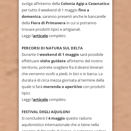
svolge all’interno della
Colonia Agip a Cesenatico
per tutto il weekend di 1 maggio
fino a
domenica
, saranno presenti anche le bancarelle
della
Fiera di Primavera
in cui si potranno
trovare prodotti tipici e artigianali.
Leggi l’
articolo
completo.
PERCORSI DI NATURA SUL DELTA
Durante il
weekend di 1 maggio
sarà possibile
effettuare
visite guidate
all’interno del nostro
territorio, potrete scegliere fra 4 diversi itinerari
che verranno svolti a piedi, in bici o in barca. La
durata è di circa mezza giornata al termine della
quale si farà
merenda o aperitivo
con prodotti
tipici.
Leggi l’
articolo
completo.
FESTIVAL DEGLI AQUILONI
Si concluderà il
4 maggio
questo raduno
aquilonistico internazionale che si tiene nella
spiaggia di Pinarella di Cervia, si potranno vedere