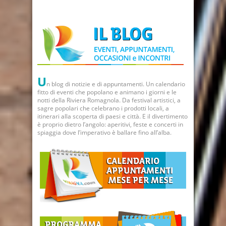
U
n blog di notizie e di appuntamenti. Un calendario
fitto di eventi che popolano e animano i giorni e le
notti della Riviera Romagnola. Da festival artistici, a
sagre popolari che celebrano i prodotti locali, a
itinerari alla scoperta di paesi e città. E il divertimento
è proprio dietro l’angolo: aperitivi, feste e concerti in
spiaggia dove l’imperativo è ballare fino all’alba.