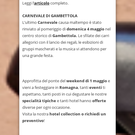
Leggi l’
articolo
completo.
CARNEVALE DI GAMBETTOLA
L’ultimo
Carnevale
causa maltempo è stato
rinviato al pomeriggio di
domenica 4 maggio
nel
centro storico di
Gambettola.
Le sfilate dei carri
allegorici con il lancio dei regali, le esibizioni di
gruppi mascherati e la musica vi attendono per
una grande festa.
Approfitta del ponte del
weekend di 1 maggio
e
vieni a festeggiare in
Romagna
, tanti
eventi
ti
aspettano, tanti posti in cui degustare le nostre
specialità tipiche
e tanti hotel hanno
offerte
diverse per ogni occasione.
Visita la nostra
hotel collection o richiedi un
preventivo
!