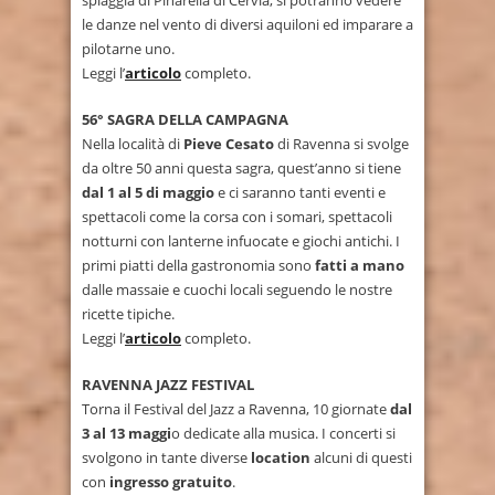
le danze nel vento di diversi aquiloni ed imparare a
pilotarne uno.
Leggi l’
articolo
completo.
56° SAGRA DELLA CAMPAGNA
Nella località di
Pieve Cesato
di Ravenna si svolge
da oltre 50 anni questa sagra, quest’anno si tiene
dal 1 al 5 di maggio
e ci saranno tanti eventi e
spettacoli come la corsa con i somari, spettacoli
notturni con lanterne infuocate e giochi antichi. I
primi piatti della gastronomia sono
fatti a mano
dalle massaie e cuochi locali seguendo le nostre
ricette tipiche.
Leggi l’
articolo
completo.
RAVENNA JAZZ FESTIVAL
Torna il Festival del Jazz a Ravenna, 10 giornate
dal
3 al 13 maggi
o dedicate alla musica. I concerti si
svolgono in tante diverse
location
alcuni di questi
con
ingresso gratuito
.