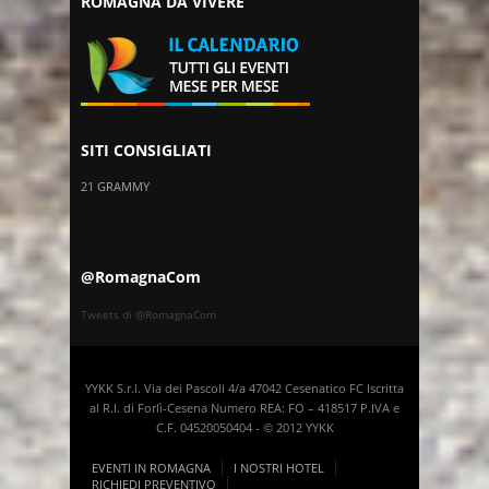
ROMAGNA DA VIVERE
SITI CONSIGLIATI
21 GRAMMY
@RomagnaCom
Tweets di @RomagnaCom
YYKK S.r.l. Via dei Pascoli 4/a 47042 Cesenatico FC Iscritta
al R.I. di Forlì-Cesena Numero REA: FO – 418517 P.IVA e
C.F. 04520050404 - © 2012 YYKK
EVENTI IN ROMAGNA
I NOSTRI HOTEL
RICHIEDI PREVENTIVO