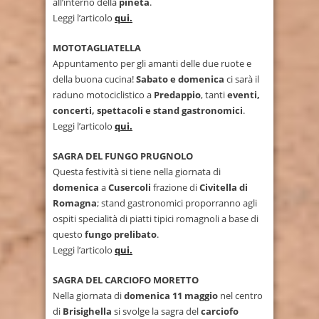
all’interno della
pineta
.
Leggi l’articolo
qui.
MOTOTAGLIATELLA
Appuntamento per gli amanti delle due ruote e
della buona cucina!
Sabato e domenica
ci sarà il
raduno motociclistico a
Predappio
, tanti
eventi,
concerti, spettacoli e stand gastronomici
.
Leggi l’articolo
qui.
SAGRA DEL FUNGO PRUGNOLO
Questa festività si tiene nella giornata di
domenica
a
Cusercoli
frazione di
Civitella di
Romagna
; stand gastronomici proporranno agli
ospiti specialità di piatti tipici romagnoli a base di
questo
fungo prelibato
.
Leggi l’articolo
qui.
SAGRA DEL CARCIOFO MORETTO
Nella giornata di
domenica 11 maggio
nel centro
di
Brisighella
si svolge la sagra del
carciofo