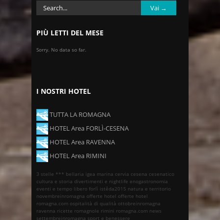
PIÙ LETTI DEL MESE
Sorry. No data so far.
I NOSTRI HOTEL
TUTTA LA ROMAGNA
HOTEL Area FORLÌ-CESENA
HOTEL Area RAVENNA
HOTEL Area RIMINI
3 stelle ***
bellaria igea marina
cervia
cesena
cesenatico
cultura e storia
divertimenti e nightlife
enogastronomia
eventi e tempo libero
forlì
istêda2015
natura e territorio
novembreinromagna
offerte hotel
offerte hotel
romagna.com
ospitalità di qualità
ottobreinromagna
ravenna
ricette romagnole
rimini
romagna.com news
settembreinromagna
sport e benessere