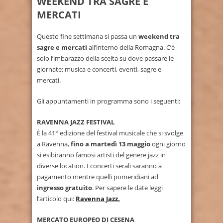
WEEKEND TRA SAGRE E
MERCATI
Questo fine settimana si passa un
weekend tra
sagre e mercati
all’interno della Romagna. C’è
solo l’imbarazzo della scelta su dove passare le
giornate: musica e concerti, eventi, sagre e
mercati.
Gli appuntamenti in programma sono i seguenti:
RAVENNA JAZZ FESTIVAL
È la 41° edizione del festival musicale che si svolge
a Ravenna,
fino a martedì 13 maggio
ogni giorno
si esibiranno famosi artisti del genere jazz in
diverse location. I concerti serali saranno a
pagamento mentre quelli pomeridiani ad
ingresso gratuito
. Per sapere le date leggi
l’articolo qui:
Ravenna Jazz.
MERCATO EUROPEO DI CESENA