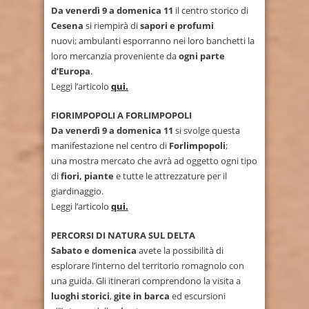
Da venerdì 9 a domenica 11
il centro storico di
Cesena
si riempirà di
sapori e profumi
nuovi; ambulanti esporranno nei loro banchetti la
loro mercanzia proveniente da
ogni parte
d’Europa
.
Leggi l’articolo
qui.
FIORIMPOPOLI A FORLIMPOPOLI
Da venerdì 9 a domenica 11
si svolge questa
manifestazione nel centro di
Forlimpopoli
;
una mostra mercato che avrà ad oggetto ogni tipo
di
fiori, piante
e tutte le attrezzature per il
giardinaggio.
Leggi l’articolo
qui.
PERCORSI DI NATURA SUL DELTA
Sabato e domenica
avete la possibilità di
esplorare l’interno del territorio romagnolo con
una guida. Gli itinerari comprendono la visita a
luoghi storici
,
gite in barca
ed escursioni