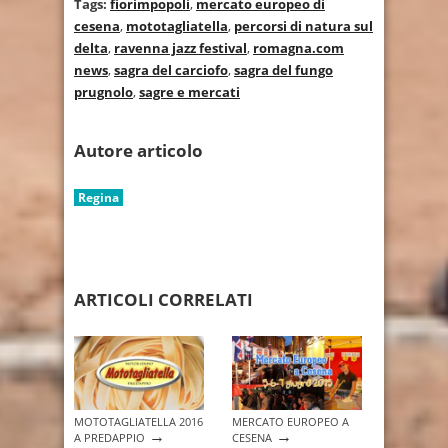
Tags:
fiorimpopoli
,
mercato europeo di
cesena
,
mototagliatella
,
percorsi di natura sul
delta
,
ravenna jazz festival
,
romagna.com
news
,
sagra del carciofo
,
sagra del fungo
prugnolo
,
sagre e mercati
Autore articolo
Regina
ARTICOLI CORRELATI
MOTOTAGLIATELLA 2016
MERCATO EUROPEO A
→
→
A PREDAPPIO
CESENA